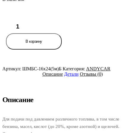
Количество
товара
Шланг
d=16х24-
В корзину
0.63
маслобензостойкий
(бухта
5м,
цена
Артикул:
ШМБС-16х24(5м)Б
Категория:
ANDYCAR
за
Описание
Детали
Отзывы (0)
бухту,
не
режем)
ANDYCAR
Описание
Для подачи под давлением различного топлива, в том числе
бензина, масел, кислот (до 20%, кроме азотной) и щелочей.