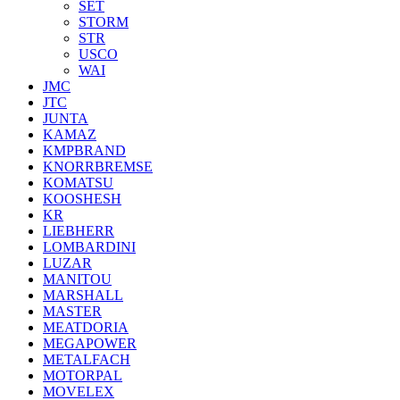
SET
STORM
STR
USCO
WAI
JMC
JTC
JUNTA
KAMAZ
KMPBRAND
KNORRBREMSE
KOMATSU
KOOSHESH
KR
LIEBHERR
LOMBARDINI
LUZAR
MANITOU
MARSHALL
MASTER
MEATDORIA
MEGAPOWER
METALFACH
MOTORPAL
MOVELEX