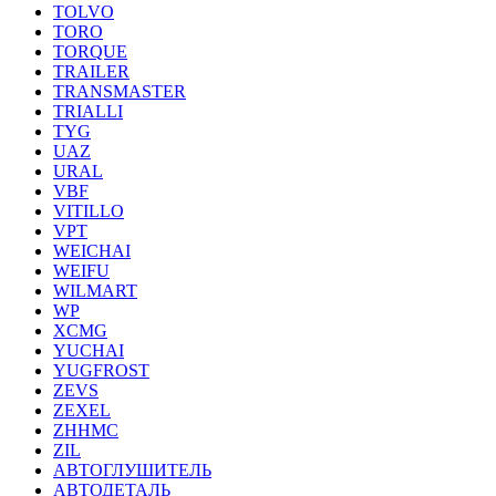
TOLVO
TORO
TORQUE
TRAILER
TRANSMASTER
TRIALLI
TYG
UAZ
URAL
VBF
VITILLO
VPT
WEICHAI
WEIFU
WILMART
WP
XCMG
YUCHAI
YUGFROST
ZEVS
ZEXEL
ZHHMC
ZIL
АВТОГЛУШИТЕЛЬ
АВТОДЕТАЛЬ