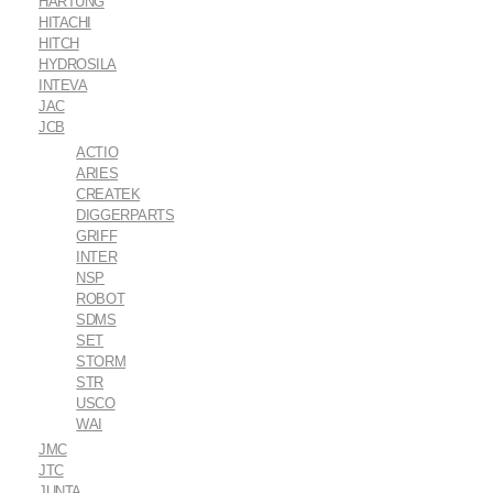
HARTUNG
HITACHI
HITCH
HYDROSILA
INTEVA
JAC
JCB
ACTIO
ARIES
CREATEK
DIGGERPARTS
GRIFF
INTER
NSP
ROBOT
SDMS
SET
STORM
STR
USCO
WAI
JMC
JTC
JUNTA