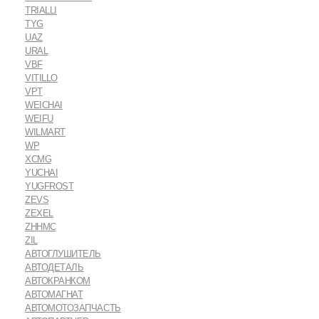
TRIALLI
TYG
UAZ
URAL
VBF
VITILLO
VPT
WEICHAI
WEIFU
WILMART
WP
XCMG
YUCHAI
YUGFROST
ZEVS
ZEXEL
ZHHMC
ZIL
АВТОГЛУШИТЕЛЬ
АВТОДЕТАЛЬ
АВТОКРАНКОМ
АВТОМАГНАТ
АВТОМОТОЗАПЧАСТЬ