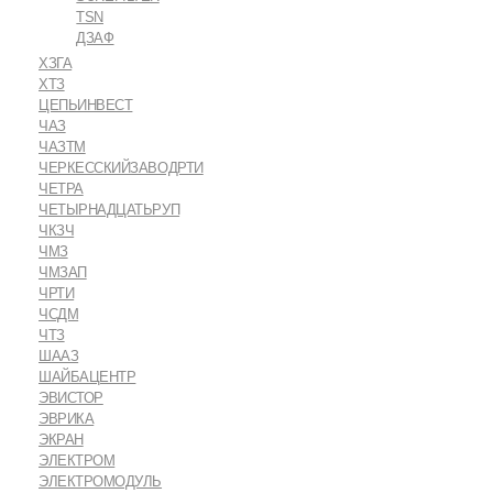
TSN
ДЗАФ
ХЗГА
ХТЗ
ЦЕПЬИНВЕСТ
ЧАЗ
ЧАЗТМ
ЧЕРКЕССКИЙЗАВОДРТИ
ЧЕТРА
ЧЕТЫРНАДЦАТЬРУП
ЧКЗЧ
ЧМЗ
ЧМЗАП
ЧРТИ
ЧСДМ
ЧТЗ
ШААЗ
ШАЙБАЦЕНТР
ЭВИСТОР
ЭВРИКА
ЭКРАН
ЭЛЕКТРОМ
ЭЛЕКТРОМОДУЛЬ