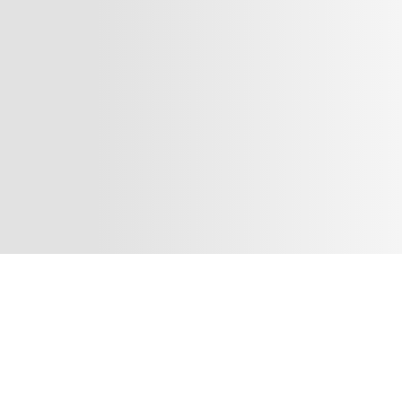
MtzShop.ru
Страницы