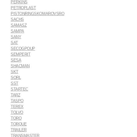
PERKINS
PETROPLAST
PISTONRINGSKOMAROVSRO
SACHS
SAMASZ
SAMPA
SANY
SAT
SECOGPOUP
SEMPERIT
SESA
SHACMAN
SKT
SORL
SST
STARTEC
TARZ
TASPO
TEREX
TOLVO
TORO
TORQUE
TRAILER
TRANSMASTER