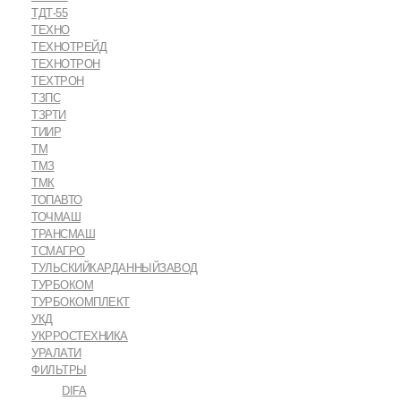
ТДТ-55
ТЕХНО
ТЕХНОТРЕЙД
ТЕХНОТРОН
ТЕХТРОН
ТЗПС
ТЗРТИ
ТИИР
ТМ
ТМЗ
ТМК
ТОПАВТО
ТОЧМАШ
ТРАНСМАШ
ТСМАГРО
ТУЛЬСКИЙКАРДАННЫЙЗАВОД
ТУРБОКОМ
ТУРБОКОМПЛЕКТ
УКД
УКРРОСТЕХНИКА
УРАЛАТИ
ФИЛЬТРЫ
DIFA