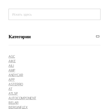
Категории
AGC
AIKE
AILI
AMP
ANDYCAR
APP
ASTERRO
AT
ATLSP
AUTOCOMPONENT
BELAR
BERGINFLEX