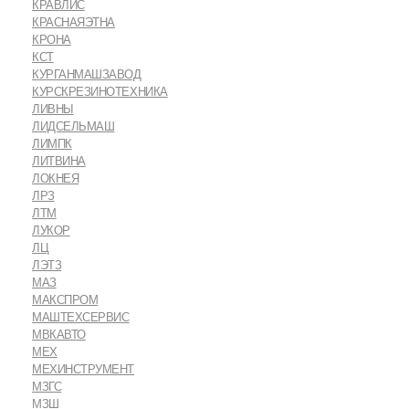
КРАВЛИС
КРАСНАЯЭТНА
КРОНА
КСТ
КУРГАНМАШЗАВОД
КУРСКРЕЗИНОТЕХНИКА
ЛИВНЫ
ЛИДСЕЛЬМАШ
ЛИМПК
ЛИТВИНА
ЛОКНЕЯ
ЛРЗ
ЛТМ
ЛУКОР
ЛЦ
ЛЭТЗ
МАЗ
МАКСПРОМ
МАШТЕХСЕРВИС
МВКАВТО
МЕХ
МЕХИНСТРУМЕНТ
МЗГС
МЗШ