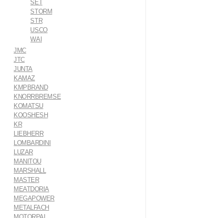
SET
STORM
STR
USCO
WAI
JMC
JTC
JUNTA
KAMAZ
KMPBRAND
KNORRBREMSE
KOMATSU
KOOSHESH
KR
LIEBHERR
LOMBARDINI
LUZAR
MANITOU
MARSHALL
MASTER
MEATDORIA
MEGAPOWER
METALFACH
MOTORPAL