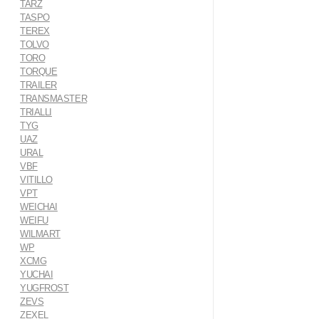
TARZ
TASPO
TEREX
TOLVO
TORO
TORQUE
TRAILER
TRANSMASTER
TRIALLI
TYG
UAZ
URAL
VBF
VITILLO
VPT
WEICHAI
WEIFU
WILMART
WP
XCMG
YUCHAI
YUGFROST
ZEVS
ZEXEL