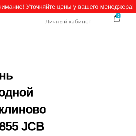
е! Уточняйте цены у вашего менеджера!
те
0
Личный кабинет
нь
одной
клиновой
855 JCB