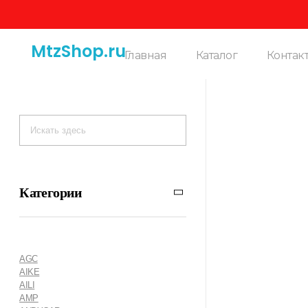
MtzShop.ru
Главная
Каталог
Контак
Категории
AGC
AIKE
AILI
AMP