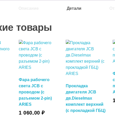
Описание
Детали
От
жие товары
Фара рабочего
света JCB с
Прокладка
проводом (с
двигателя JCB
В Корзину
разъемом 2-pin)
дв.Dieselmax
ARIES
комплект верхний
у
(с прокладкой ГБЦ)
1 060,00
₽