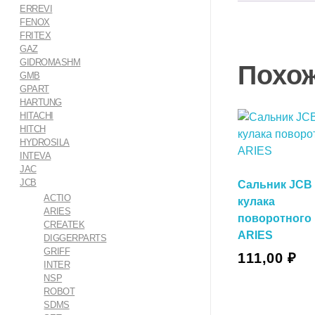
ERREVI
FENOX
FRITEX
GAZ
GIDROMASHM
Похо
GMB
GPART
HARTUNG
HITACHI
HITCH
HYDROSILA
INTEVA
JAC
JCB
Сальник JCB
ACTIO
кулака
ARIES
поворотного
CREATEK
ARIES
DIGGERPARTS
В Корзину
GRIFF
111,00
₽
INTER
NSP
ROBOT
В Корзин
SDMS