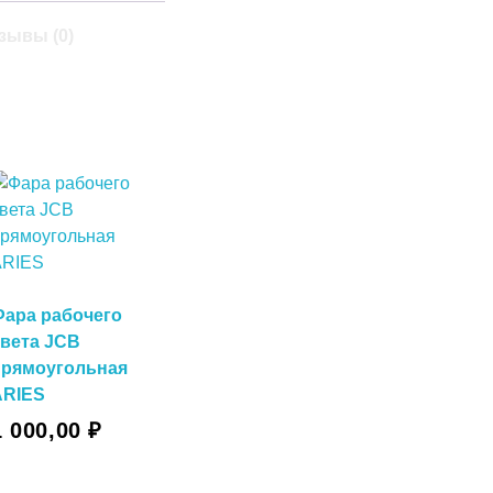
зывы (0)
Фара рабочего
света JCB
прямоугольная
ARIES
1 000,00
₽