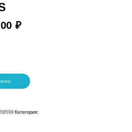
S
,00
₽
орзину
/08599
Категория: