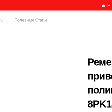
Внимани
ты
Полезные Статьи
Реме
прив
поли
8PK1