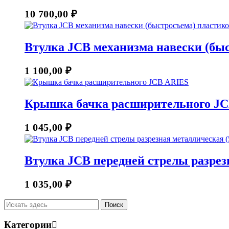
10 700,00
₽
Втулка JCB механизма навески (быс
1 100,00
₽
Крышка бачка расширительного J
1 045,00
₽
Втулка JCB передней стрелы разрез
1 035,00
₽
Категории