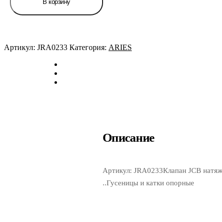
В корзину
натяжителя
гусеницы
гидравлический
ARIES
Артикул:
JRA0233
Категория:
ARIES
Описание
Артикул: JRA0233Клапан JCB натяж
..Гусеницы и катки опорные