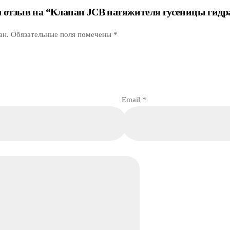
ил отзыв на “Клапан JCB натяжителя гусеницы гид
ан.
Обязательные поля помечены
*
Email
*