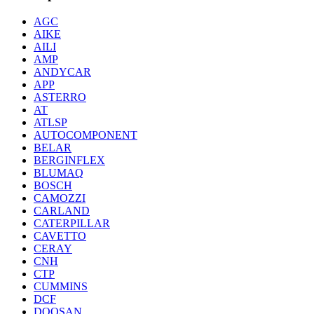
AGC
AIKE
AILI
AMP
ANDYCAR
APP
ASTERRO
AT
ATLSP
AUTOCOMPONENT
BELAR
BERGINFLEX
BLUMAQ
BOSCH
CAMOZZI
CARLAND
CATERPILLAR
CAVETTO
CERAY
CNH
CTP
CUMMINS
DCF
DOOSAN