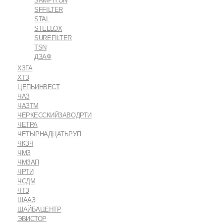
SAMPIYON
SFFILTER
STAL
STELLOX
SUREFILTER
TSN
ДЗАФ
ХЗГА
ХТЗ
ЦЕПЬИНВЕСТ
ЧАЗ
ЧАЗТМ
ЧЕРКЕССКИЙЗАВОДРТИ
ЧЕТРА
ЧЕТЫРНАДЦАТЬРУП
ЧКЗЧ
ЧМЗ
ЧМЗАП
ЧРТИ
ЧСДМ
ЧТЗ
ШААЗ
ШАЙБАЦЕНТР
ЭВИСТОР