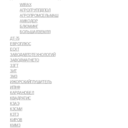
WIRAX
АГРОГРУППДПОЛ
АГРОПРОМСЕЛЬМАШ
АМКОДОР
БЛЮМИНГ
БОЛЬШАЯЗЕМЛЯ
ДТ-75
ЕВРОПЛЮС
ЕСХТ
ЗАВОДАВТОТЕХНОЛОГИЙ
ЗАВОДМАГНЕТО
ЗЗГТ
ЗИТ
ЗМЗ
ИЖОРСКИЙГЛУШИТЕЛЬ
ИПНФ
КАРДАНОБЕЛ
КВАДРАТИС
КЗАЭ
КЗСМИ
КЗТЗ
КИРОВ
КММЗ