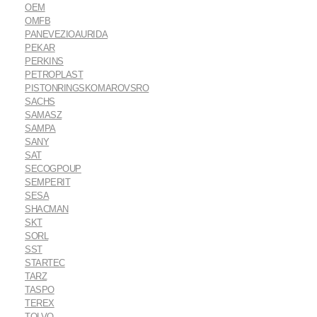
OEM
OMFB
PANEVEZIOAURIDA
PEKAR
PERKINS
PETROPLAST
PISTONRINGSKOMAROVSRO
SACHS
SAMASZ
SAMPA
SANY
SAT
SECOGPOUP
SEMPERIT
SESA
SHACMAN
SKT
SORL
SST
STARTEC
TARZ
TASPO
TEREX
TOLVO