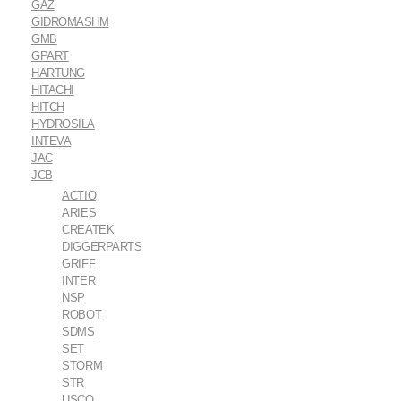
GAZ
GIDROMASHM
GMB
GPART
HARTUNG
HITACHI
HITCH
HYDROSILA
INTEVA
JAC
JCB
ACTIO
ARIES
CREATEK
DIGGERPARTS
GRIFF
INTER
NSP
ROBOT
SDMS
SET
STORM
STR
USCO