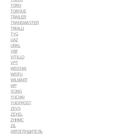
TORO
TORQUE
TRAILER
TRANSMASTER
TRIALLI
TYG
UAZ
URAL
VBF
VITILLO
VPT
WEICHAI
WEIFU
WILMART
WP
XCMG
YUCHAI
YUGFROST
ZEVS
ZEXEL
ZHHMC
ZIL
АВТОГЛУШИТЕЛЬ