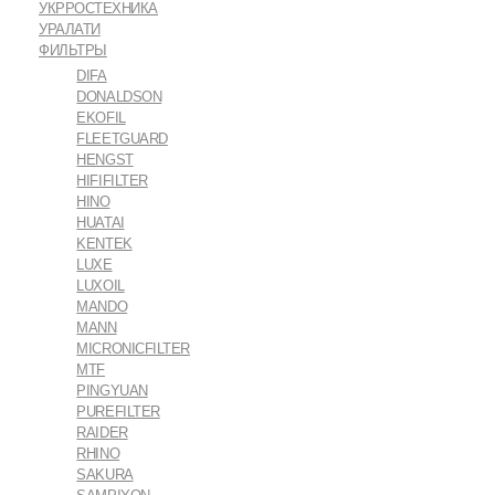
УКРРОСТЕХНИКА
УРАЛАТИ
ФИЛЬТРЫ
DIFA
DONALDSON
EKOFIL
FLEETGUARD
HENGST
HIFIFILTER
HINO
HUATAI
KENTEK
LUXE
LUXOIL
MANDO
MANN
MICRONICFILTER
MTF
PINGYUAN
PUREFILTER
RAIDER
RHINO
SAKURA