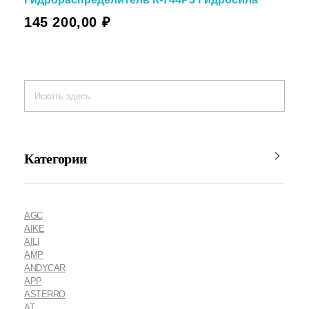
145 200,00
₽
Категории
AGC
AIKE
AILI
AMP
ANDYCAR
APP
ASTERRO
AT