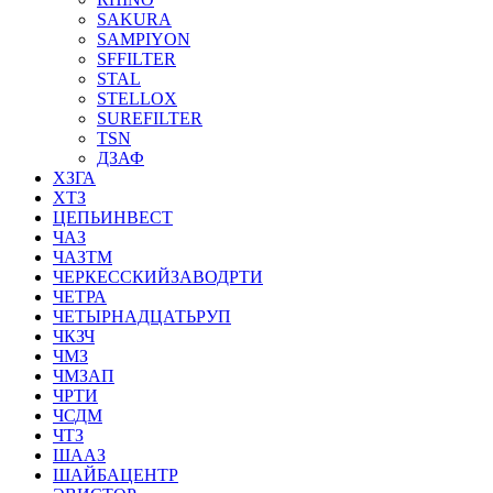
SAKURA
SAMPIYON
SFFILTER
STAL
STELLOX
SUREFILTER
TSN
ДЗАФ
ХЗГА
ХТЗ
ЦЕПЬИНВЕСТ
ЧАЗ
ЧАЗТМ
ЧЕРКЕССКИЙЗАВОДРТИ
ЧЕТРА
ЧЕТЫРНАДЦАТЬРУП
ЧКЗЧ
ЧМЗ
ЧМЗАП
ЧРТИ
ЧСДМ
ЧТЗ
ШААЗ
ШАЙБАЦЕНТР