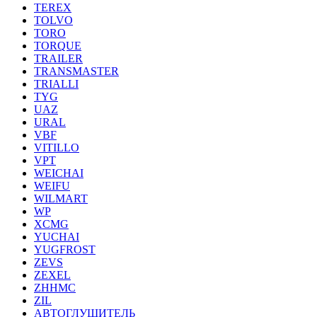
TEREX
TOLVO
TORO
TORQUE
TRAILER
TRANSMASTER
TRIALLI
TYG
UAZ
URAL
VBF
VITILLO
VPT
WEICHAI
WEIFU
WILMART
WP
XCMG
YUCHAI
YUGFROST
ZEVS
ZEXEL
ZHHMC
ZIL
АВТОГЛУШИТЕЛЬ