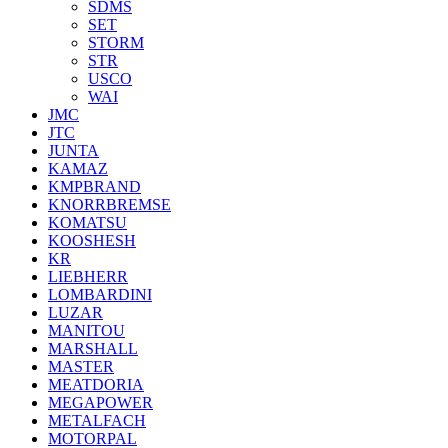
SDMS
SET
STORM
STR
USCO
WAI
JMC
JTC
JUNTA
KAMAZ
KMPBRAND
KNORRBREMSE
KOMATSU
KOOSHESH
KR
LIEBHERR
LOMBARDINI
LUZAR
MANITOU
MARSHALL
MASTER
MEATDORIA
MEGAPOWER
METALFACH
MOTORPAL