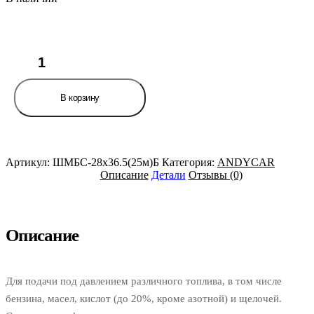
Количество
товара
Шланг
d=28х36.5-
В корзину
0.63
маслобензостойкий
(бухта
25м,
цена
Артикул:
ШМБС-28х36.5(25м)Б
Категория:
ANDYCAR
за
Описание
Детали
Отзывы (0)
бухту,
не
режем)
ANDYCAR
Описание
Для подачи под давлением различного топлива, в том числе
бензина, масел, кислот (до 20%, кроме азотной) и щелочей.