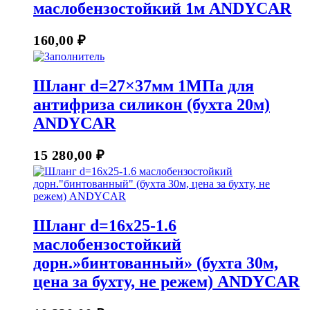
маслобензостойкий 1м ANDYCAR
160,00
₽
Шланг d=27×37мм 1МПа для
антифриза силикон (бухта 20м)
ANDYCAR
15 280,00
₽
Шланг d=16х25-1.6
маслобензостойкий
дорн.»бинтованный» (бухта 30м,
цена за бухту, не режем) ANDYCAR