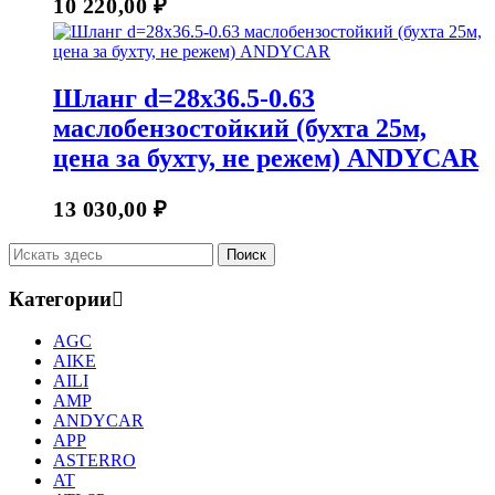
10 220,00
₽
Шланг d=28х36.5-0.63
маслобензостойкий (бухта 25м,
цена за бухту, не режем) ANDYCAR
13 030,00
₽
Категории
AGC
AIKE
AILI
AMP
ANDYCAR
APP
ASTERRO
AT