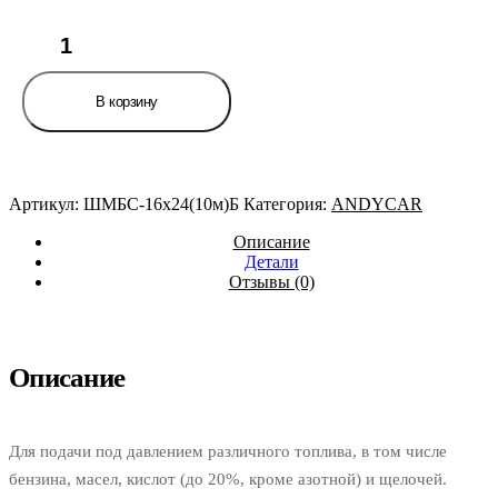
Количество
товара
Шланг
d=16х24-
В корзину
0.63
маслобензостойкий
(бухта
10м,
цена
Артикул:
ШМБС-16х24(10м)Б
Категория:
ANDYCAR
за
бухту,
Описание
не
Детали
режем)
Отзывы (0)
ANDYCAR
Описание
Для подачи под давлением различного топлива, в том числе
бензина, масел, кислот (до 20%, кроме азотной) и щелочей.