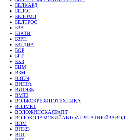
БЕЛКАРД
БЕЛОГ
БЕЛОМО
БЕЛТРОС
БЗА
БЗАТИ
БЗРП
БЗТДИА
БОР
БРТ
БХЗ
БЦМ
ВЗМ
ВЗТЗЧ
ВИПРА
ВИТЯЗЬ
ВМТЗ
ВОЛЖСКРЕЗИНОТЕХНИКА
ВОЛМЕТ
ВОЛОЖИНСКАЯРАПТ
ВОЛОКОЛАМСКИЙАВТОАГРЕГАТНЫЙЗАВОД
ВОМ
ВПЗ23
ВПТ