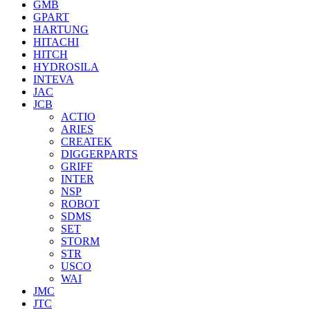
GMB
GPART
HARTUNG
HITACHI
HITCH
HYDROSILA
INTEVA
JAC
JCB
ACTIO
ARIES
CREATEK
DIGGERPARTS
GRIFF
INTER
NSP
ROBOT
SDMS
SET
STORM
STR
USCO
WAI
JMC
JTC