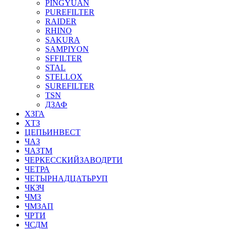
PINGYUAN
PUREFILTER
RAIDER
RHINO
SAKURA
SAMPIYON
SFFILTER
STAL
STELLOX
SUREFILTER
TSN
ДЗАФ
ХЗГА
ХТЗ
ЦЕПЬИНВЕСТ
ЧАЗ
ЧАЗТМ
ЧЕРКЕССКИЙЗАВОДРТИ
ЧЕТРА
ЧЕТЫРНАДЦАТЬРУП
ЧКЗЧ
ЧМЗ
ЧМЗАП
ЧРТИ
ЧСДМ