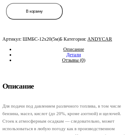
Шланг
d=12х20-
В корзину
1.6
маслобензостойкий
(бухта
5м,
цена
Артикул:
ШМБС-12х20(5м)Б
Категория:
ANDYCAR
за
бухту,
Описание
не
Детали
режем)
Отзывы (0)
ANDYCAR
Описание
Для подачи под давлением различного топлива, в том числе
бензина, масел, кислот (до 20%, кроме азотной) и щелочей.
Стоек к атмосферным осадкам — следовательно, может
использоваться в любую погоду как в производственном