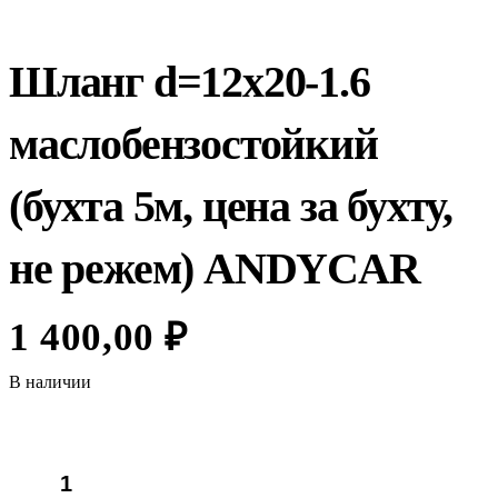
Шланг d=12х20-1.6
маслобензостойкий
(бухта 5м, цена за бухту,
не режем) ANDYCAR
1 400,00
₽
В наличии
Количество
товара