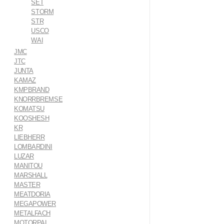
SET
STORM
STR
USCO
WAI
JMC
JTC
JUNTA
KAMAZ
KMPBRAND
KNORRBREMSE
KOMATSU
KOOSHESH
KR
LIEBHERR
LOMBARDINI
LUZAR
MANITOU
MARSHALL
MASTER
MEATDORIA
MEGAPOWER
METALFACH
MOTORPAL