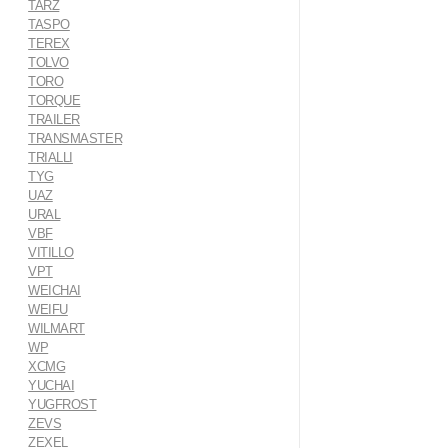
TARZ
TASPO
TEREX
TOLVO
TORO
TORQUE
TRAILER
TRANSMASTER
TRIALLI
TYG
UAZ
URAL
VBF
VITILLO
VPT
WEICHAI
WEIFU
WILMART
WP
XCMG
YUCHAI
YUGFROST
ZEVS
ZEXEL