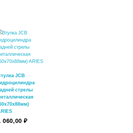
Втулка JCB
гидроцилиндра
задней стрелы
металлическая
60х70х88мм)
ARIES
1 060,00
₽