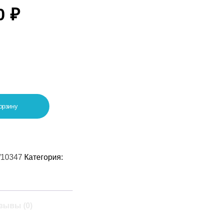
00
₽
орзину
/10347
Категория:
зывы (0)