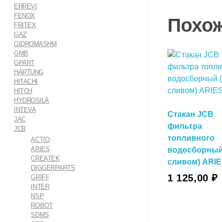
ERREVI
FENOX
Похо
FRITEX
GAZ
GIDROMASHM
GMB
GPART
HARTUNG
HITACHI
HITCH
HYDROSILA
INTEVA
Стакан JCB
JAC
фильтра
JCB
топливного
ACTIO
ARIES
водосборный
CREATEK
сливом) ARI
DIGGERPARTS
В Корзину
1 125,00
₽
GRIFF
INTER
NSP
ROBOT
В Корзин
SDMS