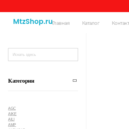
MtzShop.ru
Главная
Каталог
Контак
Категории
AGC
AIKE
AILI
AMP