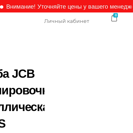
имание! Уточняйте цены у вашего менеджера!
0
Личный кабинет
а JCB
лировочная
ллическая
S