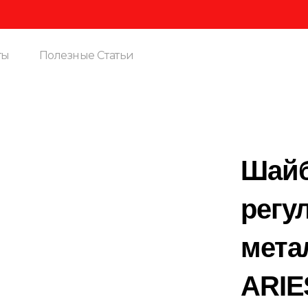
Вн
ты
Полезные Статьи
Шайб
регу
мета
ARIE