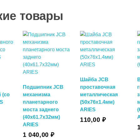
жие товары
Шайба JCB
Подшипник JCB
проставочная
 (со
механизма
металлическая
ES
планетарного
(50х76х1.4мм)
моста заднего
ARIES
(
В Корзину
(40х61.7х32мм)
110,00
₽
В Корзину
ARIES
у
1 040,00
₽