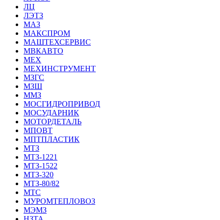
ЛЦ
ЛЭТЗ
МАЗ
МАКСПРОМ
МАШТЕХСЕРВИС
МВКАВТО
МЕХ
МЕХИНСТРУМЕНТ
МЗГС
МЗШ
ММЗ
МОСГИДРОПРИВОД
МОСУДАРНИК
МОТОРДЕТАЛЬ
МПОВТ
МПТПЛАСТИК
МТЗ
МТЗ-1221
МТЗ-1522
МТЗ-320
МТЗ-80/82
МТС
МУРОМТЕПЛОВОЗ
МЭМЗ
НЗТА