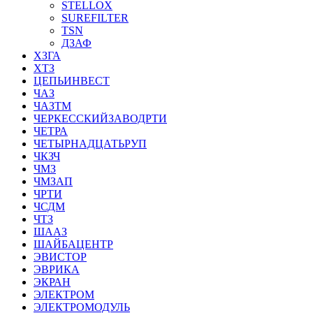
STELLOX
SUREFILTER
TSN
ДЗАФ
ХЗГА
ХТЗ
ЦЕПЬИНВЕСТ
ЧАЗ
ЧАЗТМ
ЧЕРКЕССКИЙЗАВОДРТИ
ЧЕТРА
ЧЕТЫРНАДЦАТЬРУП
ЧКЗЧ
ЧМЗ
ЧМЗАП
ЧРТИ
ЧСДМ
ЧТЗ
ШААЗ
ШАЙБАЦЕНТР
ЭВИСТОР
ЭВРИКА
ЭКРАН
ЭЛЕКТРОМ
ЭЛЕКТРОМОДУЛЬ