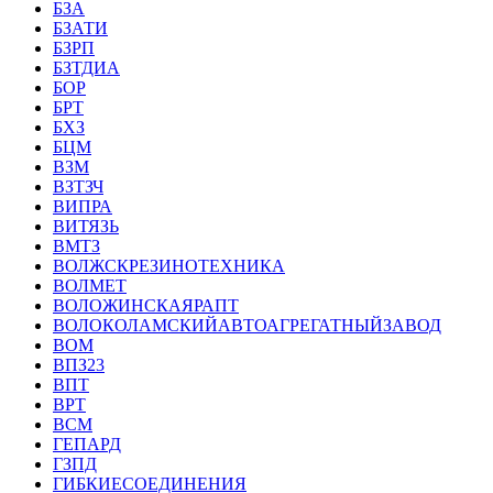
БЗА
БЗАТИ
БЗРП
БЗТДИА
БОР
БРТ
БХЗ
БЦМ
ВЗМ
ВЗТЗЧ
ВИПРА
ВИТЯЗЬ
ВМТЗ
ВОЛЖСКРЕЗИНОТЕХНИКА
ВОЛМЕТ
ВОЛОЖИНСКАЯРАПТ
ВОЛОКОЛАМСКИЙАВТОАГРЕГАТНЫЙЗАВОД
ВОМ
ВПЗ23
ВПТ
ВРТ
ВСМ
ГЕПАРД
ГЗПД
ГИБКИЕСОЕДИНЕНИЯ