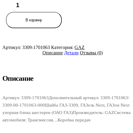
Количество
товара
Шайба
ГАЗ-3309,
В корзину
ГАЗель
Next,
ГАЗон
Next
упорная
Артикул:
3309-1701063
Категория:
GAZ
блока
Описание
Детали
Отзывы (0)
шестерен
(ОАО
ГАЗ)
Описание
Артикул: 3309-1701063Дополнительный артикул: 3309-1701063/
3309-00-1701063-000Шайба ГАЗ-3309, ГАЗель Next, ГАЗон Next
упорная блока шестерен (ОАО ГАЗ)Производитель: GAZСистема
автомобиля: Трансмиссия, ..Коробка передач