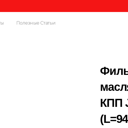
Вни
ты
Полезные Статьи
Филь
масл
КПП 
(L=9