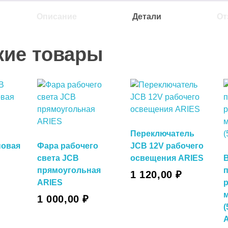
Описание
Детали
От
жие товары
Переключатель
новая
Фара рабочего
JCB 12V рабочего
света JCB
освещения ARIES
В Корзину
прямоугольная
1 120,00
₽
ARIES
у
1 000,00
₽
(