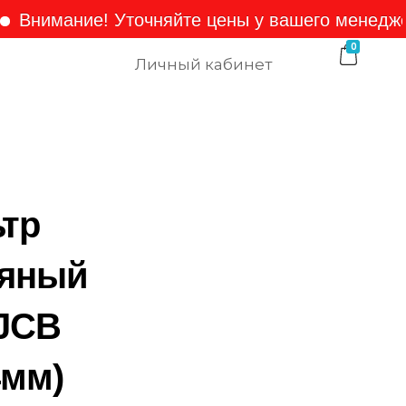
мание! Уточняйте цены у вашего менеджера!
0
Личный кабинет
тр
яный
JCB
4мм)