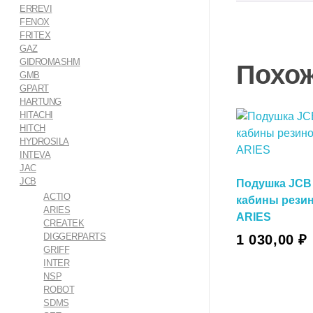
ERREVI
FENOX
FRITEX
GAZ
GIDROMASHM
Похо
GMB
GPART
HARTUNG
HITACHI
HITCH
HYDROSILA
INTEVA
JAC
JCB
Подушка JCB
ACTIO
кабины рези
ARIES
ARIES
CREATEK
В Корзину
DIGGERPARTS
1 030,00
₽
GRIFF
INTER
В Корзин
NSP
ROBOT
SDMS