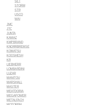
SET
STORM
STR
USCO
WAI
JMC
JTC
JUNTA
KAMAZ
KMPBRAND
KNORRBREMSE
KOMATSU
KOOSHESH
KR
LIEBHERR
LOMBARDINI
LUZAR
MANITOU
MARSHALL
MASTER
MEATDORIA
MEGAPOWER
METALFACH
MOTORPAL