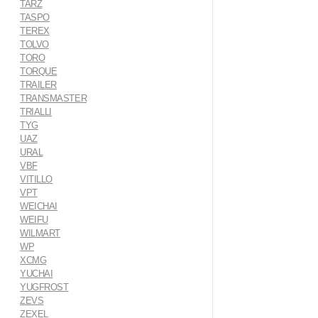
TARZ
TASPO
TEREX
TOLVO
TORO
TORQUE
TRAILER
TRANSMASTER
TRIALLI
TYG
UAZ
URAL
VBF
VITILLO
VPT
WEICHAI
WEIFU
WILMART
WP
XCMG
YUCHAI
YUGFROST
ZEVS
ZEXEL