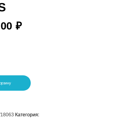
S
,00
₽
орзину
/18063
Категория: