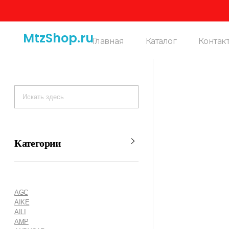
MtzShop.ru
Главная
Каталог
Контак
Категории
AGC
AIKE
AILI
AMP