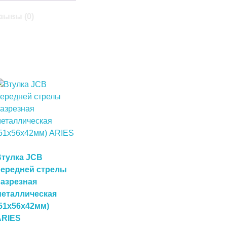
зывы (0)
Втулка JCB
передней стрелы
разрезная
металлическая
51х56х42мм)
ARIES