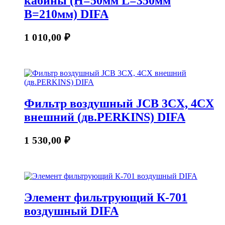
кабины (H=50мм L=350мм
В=210мм) DIFA
1 010,00
₽
Фильтр воздушный JCB 3CX, 4CX
внешний (дв.PERKINS) DIFA
1 530,00
₽
Элемент фильтрующий К-701
воздушный DIFA