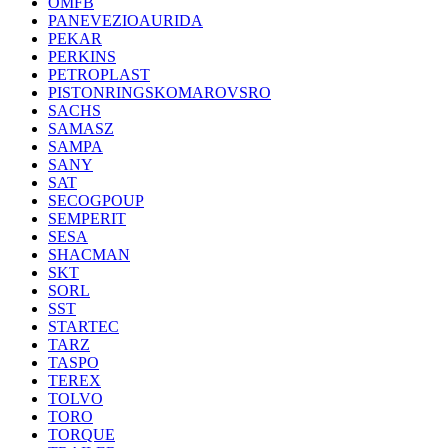
OMFB
PANEVEZIOAURIDA
PEKAR
PERKINS
PETROPLAST
PISTONRINGSKOMAROVSRO
SACHS
SAMASZ
SAMPA
SANY
SAT
SECOGPOUP
SEMPERIT
SESA
SHACMAN
SKT
SORL
SST
STARTEC
TARZ
TASPO
TEREX
TOLVO
TORO
TORQUE