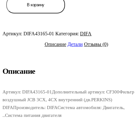
товара
В корзину
Фильтр
воздушный
JCB
3CX,
4CX
Артикул:
DIFA43165-01
Категория:
DIFA
внутренний
(дв.PERKINS)
Описание
Детали
Отзывы (0)
DIFA
Описание
Артикул: DIFA43165-01Дополнительный артикул: CF300Фильтр
воздушный JCB 3CX, 4CX внутренний (дв.PERKINS)
DIFAПроизводитель: DIFAСистема автомобиля: Двигатель,
..Система питания двигателя