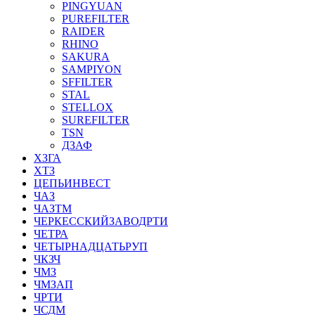
PINGYUAN
PUREFILTER
RAIDER
RHINO
SAKURA
SAMPIYON
SFFILTER
STAL
STELLOX
SUREFILTER
TSN
ДЗАФ
ХЗГА
ХТЗ
ЦЕПЬИНВЕСТ
ЧАЗ
ЧАЗТМ
ЧЕРКЕССКИЙЗАВОДРТИ
ЧЕТРА
ЧЕТЫРНАДЦАТЬРУП
ЧКЗЧ
ЧМЗ
ЧМЗАП
ЧРТИ
ЧСДМ