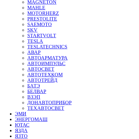
MAGNETON
MAHLE
MOTORHERZ
PRESTOLITE
SAEMOTO
SKV
STARTVOLT
TESLA
TESLATECHNICS
АВАР
АВТОАРМАТУРА
АВТОИМПУЛЬС
АВТОСВЕТ
АВТОТЕХКОМ
АВТОТРЕЙД
БАТЭ
БЕЛВАР
ВЗЭП
ДОНАВТОПРИБОР
ТЕХАВТОСВЕТ
ЭМИ
ЭНЕРГОМАШ
ЮТАС
ЯЗДА
ЯЗТО