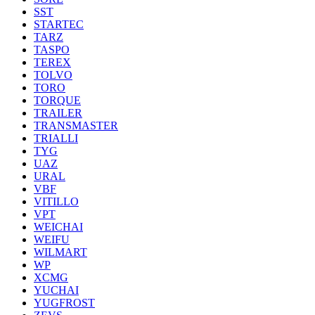
SST
STARTEC
TARZ
TASPO
TEREX
TOLVO
TORO
TORQUE
TRAILER
TRANSMASTER
TRIALLI
TYG
UAZ
URAL
VBF
VITILLO
VPT
WEICHAI
WEIFU
WILMART
WP
XCMG
YUCHAI
YUGFROST