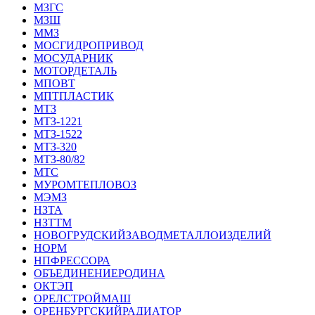
МЗГС
МЗШ
ММЗ
МОСГИДРОПРИВОД
МОСУДАРНИК
МОТОРДЕТАЛЬ
МПОВТ
МПТПЛАСТИК
МТЗ
МТЗ-1221
МТЗ-1522
МТЗ-320
МТЗ-80/82
МТС
МУРОМТЕПЛОВОЗ
МЭМЗ
НЗТА
НЗТТМ
НОВОГРУДСКИЙЗАВОДМЕТАЛЛОИЗДЕЛИЙ
НОРМ
НПФРЕССОРА
ОБЪЕДИНЕНИЕРОДИНА
ОКТЭП
ОРЕЛСТРОЙМАШ
ОРЕНБУРГСКИЙРАДИАТОР