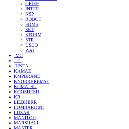
GRIFF
INTER
NSP
ROBOT
SDMS
SET
STORM
STR
USCO
WAI
JMC
JTC
JUNTA
KAMAZ
KMPBRAND
KNORRBREMSE
KOMATSU
KOOSHESH
KR
LIEBHERR
LOMBARDINI
LUZAR
MANITOU
MARSHALL
MASTER