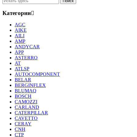
Категории
AGC
AIKE
AILI
AMP
ANDYCAR
APP
ASTERRO
AT
ATLSP
AUTOCOMPONENT
BELAR
BERGINFLEX
BLUMAQ
BOSCH
CAMOZZI
CARLAND
CATERPILLAR
CAVETTO
CERAY
CNH
CTP