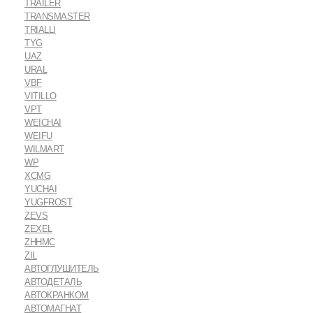
TRAILER
TRANSMASTER
TRIALLI
TYG
UAZ
URAL
VBF
VITILLO
VPT
WEICHAI
WEIFU
WILMART
WP
XCMG
YUCHAI
YUGFROST
ZEVS
ZEXEL
ZHHMC
ZIL
АВТОГЛУШИТЕЛЬ
АВТОДЕТАЛЬ
АВТОКРАНКОМ
АВТОМАГНАТ