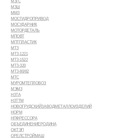
МЗГС
МЗШ
ММЗ
МОСГИДРОПРИВОД
МОСУДАРНИК
МОТОРДЕТАЛЬ
МПОВТ
МПТПЛАСТИК
МТЗ
МТЗ-1221
МТЗ-1522
МТЗ-320
МТЗ-80/82
МТС
МУРОМТЕПЛОВОЗ
МЭМЗ
НЗТА
НЗТТМ
НОВОГРУДСКИЙЗАВОДМЕТАЛЛОИЗДЕЛИЙ
НОРМ
НПФРЕССОРА
ОБЪЕДИНЕНИЕРОДИНА
ОКТЭП
ОРЕЛСТРОЙМАШ