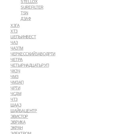
STELLOX
SUREFILTER
TSN
ДЗАФ
ХЗГА
ХТЗ
ЦЕПЬИНВЕСТ
ЧАЗ
ЧАЗТМ
ЧЕРКЕССКИЙЗАВОДРТИ
ЧЕТРА
ЧЕТЫРНАДЦАТЬРУП
ЧКЗЧ
ЧМЗ
ЧМЗАП
ЧРТИ
ЧСДМ
ЧТЗ
ШААЗ
ШАЙБАЦЕНТР
ЭВИСТОР
ЭВРИКА
ЭКРАН
ЭЛЕКТРОМ