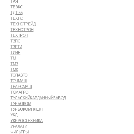
ТАЯ
ТВЭКС
ТДТ-55
ТЕХНО
ТЕХНОТРЕЙД
ТЕХНОТРОН
ТЕХТРОН
ТЗПС
ТЗРТИ
ТИИР
ТМ
ТМЗ
ТМК
ТОПАВТО
ТОЧМАШ
ТРАНСМАШ
ТСМАГРО
ТУЛЬСКИЙКАРДАННЫЙЗАВОД
ТУРБОКОМ
ТУРБОКОМПЛЕКТ
УКД
УКРРОСТЕХНИКА
УРАЛАТИ
ФИЛЬТРЫ