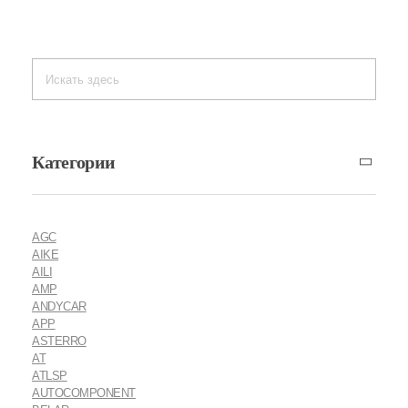
Категории
AGC
AIKE
AILI
AMP
ANDYCAR
APP
ASTERRO
AT
ATLSP
AUTOCOMPONENT