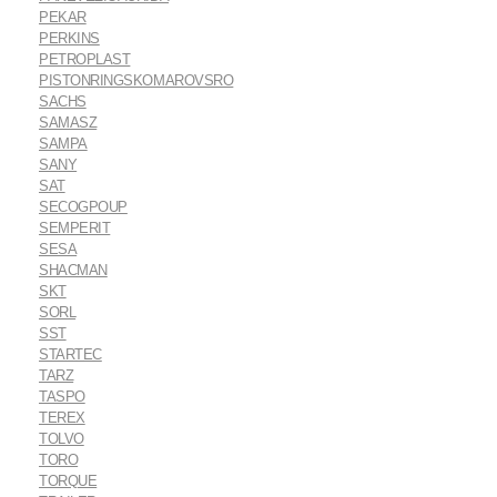
PEKAR
PERKINS
PETROPLAST
PISTONRINGSKOMAROVSRO
SACHS
SAMASZ
SAMPA
SANY
SAT
SECOGPOUP
SEMPERIT
SESA
SHACMAN
SKT
SORL
SST
STARTEC
TARZ
TASPO
TEREX
TOLVO
TORO
TORQUE