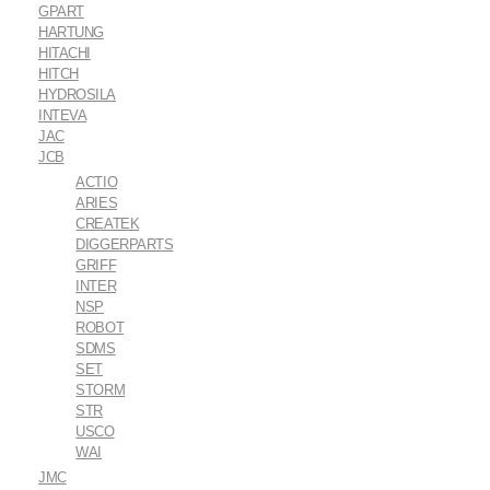
GPART
HARTUNG
HITACHI
HITCH
HYDROSILA
INTEVA
JAC
JCB
ACTIO
ARIES
CREATEK
DIGGERPARTS
GRIFF
INTER
NSP
ROBOT
SDMS
SET
STORM
STR
USCO
WAI
JMC