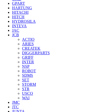
GPART
HARTUNG
HITACHI
HITCH
HYDROSILA
INTEVA
JAC
JCB
ACTIO
ARIES
CREATEK
DIGGERPARTS
GRIFF
INTER
NSP
ROBOT
SDMS
SET
STORM
STR
USCO
WAI
JMC
JTC
JUNTA