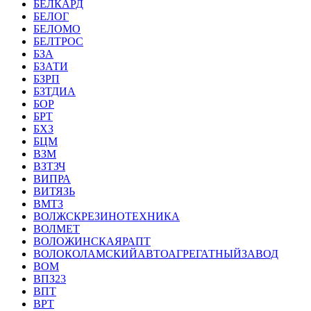
БЕЛКАРД
БЕЛОГ
БЕЛОМО
БЕЛТРОС
БЗА
БЗАТИ
БЗРП
БЗТДИА
БОР
БРТ
БХЗ
БЦМ
ВЗМ
ВЗТЗЧ
ВИПРА
ВИТЯЗЬ
ВМТЗ
ВОЛЖСКРЕЗИНОТЕХНИКА
ВОЛМЕТ
ВОЛОЖИНСКАЯРАПТ
ВОЛОКОЛАМСКИЙАВТОАГРЕГАТНЫЙЗАВОД
ВОМ
ВПЗ23
ВПТ
ВРТ