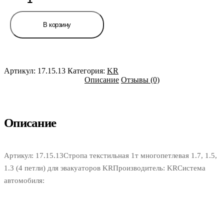
товара
Стропа
текстильная
В корзину
1т
многопетлевая
1.7,
1.5,
1.3
Артикул:
17.15.13
Категория:
KR
(4
Описание
Отзывы (0)
петли)
для
эвакуаторов
KR
Описание
Артикул: 17.15.13Стропа текстильная 1т многопетлевая 1.7, 1.5,
1.3 (4 петли) для эвакуаторов KRПроизводитель: KRСистема
автомобиля: