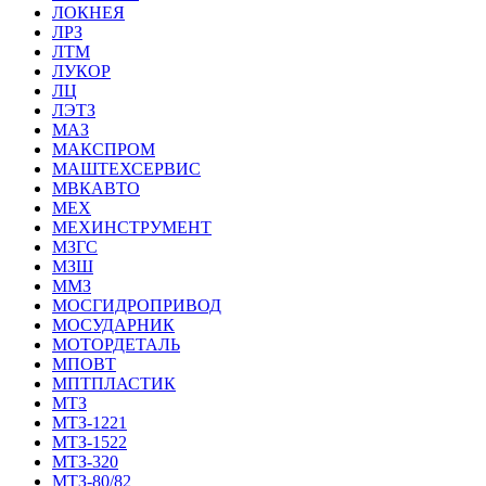
ЛОКНЕЯ
ЛРЗ
ЛТМ
ЛУКОР
ЛЦ
ЛЭТЗ
МАЗ
МАКСПРОМ
МАШТЕХСЕРВИС
МВКАВТО
МЕХ
МЕХИНСТРУМЕНТ
МЗГС
МЗШ
ММЗ
МОСГИДРОПРИВОД
МОСУДАРНИК
МОТОРДЕТАЛЬ
МПОВТ
МПТПЛАСТИК
МТЗ
МТЗ-1221
МТЗ-1522
МТЗ-320
МТЗ-80/82