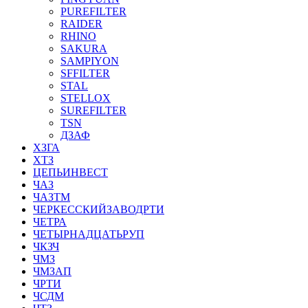
PUREFILTER
RAIDER
RHINO
SAKURA
SAMPIYON
SFFILTER
STAL
STELLOX
SUREFILTER
TSN
ДЗАФ
ХЗГА
ХТЗ
ЦЕПЬИНВЕСТ
ЧАЗ
ЧАЗТМ
ЧЕРКЕССКИЙЗАВОДРТИ
ЧЕТРА
ЧЕТЫРНАДЦАТЬРУП
ЧКЗЧ
ЧМЗ
ЧМЗАП
ЧРТИ
ЧСДМ