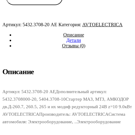
АМКОДОР
дв.Д-260.7,
260.5,
265
Артикул:
5432.3708-20 AE
Категория:
AVTOELECTRICA
и
их
Описание
модиф
Детали
редукторный
Отзывы (0)
24В
z=10
9.0кВт
AVTOELECTRICA
Описание
Артикул: 5432.3708-20 AEДополнительный артикул:
5432.3708000-20, 5404.3708-10Стартер МАЗ, МТЗ, АМКОДОР
дв.Д-260.7, 260.5, 265 и их модиф редукторный 24В z=10 9.0кВт
AVTOELECTRICAПроизводитель: AVTOELECTRICAСистема
автомобиля: Электрооборудование, ..Электрооборудование