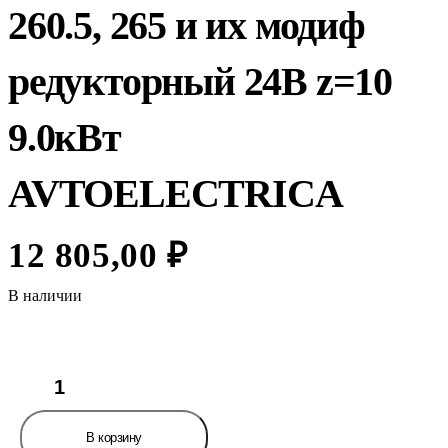
260.5, 265 и их модиф
редукторный 24В z=10
9.0кВт
AVTOELECTRICA
12 805,00
₽
В наличии
Количество
товара
Стартер
МАЗ,
В корзину
МТЗ,