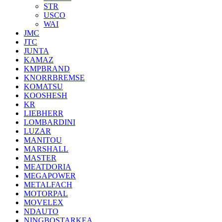
STR
USCO
WAI
JMC
JTC
JUNTA
KAMAZ
KMPBRAND
KNORRBREMSE
KOMATSU
KOOSHESH
KR
LIEBHERR
LOMBARDINI
LUZAR
MANITOU
MARSHALL
MASTER
MEATDORIA
MEGAPOWER
METALFACH
MOTORPAL
MOVELEX
NDAUTO
NINGBOSTARKEA