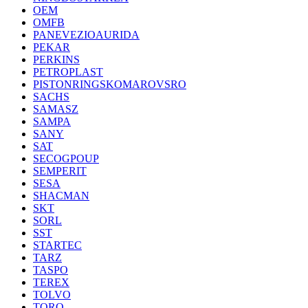
OEM
OMFB
PANEVEZIOAURIDA
PEKAR
PERKINS
PETROPLAST
PISTONRINGSKOMAROVSRO
SACHS
SAMASZ
SAMPA
SANY
SAT
SECOGPOUP
SEMPERIT
SESA
SHACMAN
SKT
SORL
SST
STARTEC
TARZ
TASPO
TEREX
TOLVO
TORO