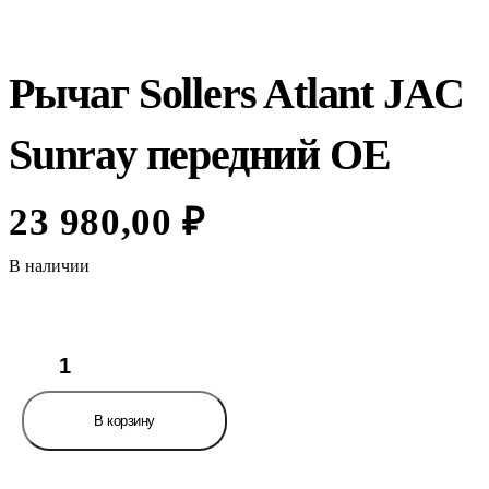
Рычаг Sollers Atlant JAC
Sunray передний OE
23 980,00
₽
В наличии
Количество
товара
Рычаг
Sollers
В корзину
Atlant
JAC
Sunray
передний