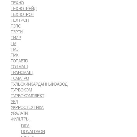
ТЕХНО
ТЕХНОТРЕЙД
ТЕХНОТРОН
ТЕХТРОН
ТЗПС
ТЗРТИ
ТИИР
ТМ
ТМЗ
ТМК
ТОПАВТО
ТОЧМАШ
ТРАНСМАШ
ТСМАГРО
ТУЛЬСКИЙКАРДАННЫЙЗАВОД
ТУРБОКОМ
ТУРБОКОМПЛЕКТ
УКД
УКРРОСТЕХНИКА
УРАЛАТИ
ФИЛЬТРЫ
DIFA
DONALDSON