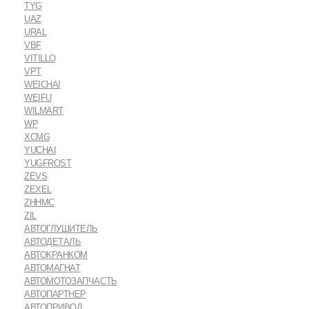
TYG
UAZ
URAL
VBF
VITILLO
VPT
WEICHAI
WEIFU
WILMART
WP
XCMG
YUCHAI
YUGFROST
ZEVS
ZEXEL
ZHHMC
ZIL
АВТОГЛУШИТЕЛЬ
АВТОДЕТАЛЬ
АВТОКРАНКОМ
АВТОМАГНАТ
АВТОМОТОЗАПЧАСТЬ
АВТОПАРТНЕР
АВТОПРИВОД