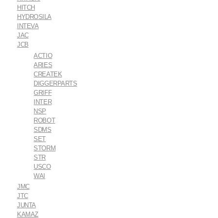
HITCH
HYDROSILA
INTEVA
JAC
JCB
ACTIO
ARIES
CREATEK
DIGGERPARTS
GRIFF
INTER
NSP
ROBOT
SDMS
SET
STORM
STR
USCO
WAI
JMC
JTC
JUNTA
KAMAZ