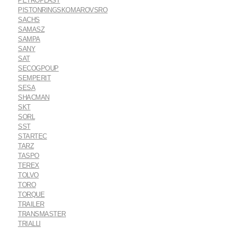
PETROPLAST
PISTONRINGSKOMAROVSRO
SACHS
SAMASZ
SAMPA
SANY
SAT
SECOGPOUP
SEMPERIT
SESA
SHACMAN
SKT
SORL
SST
STARTEC
TARZ
TASPO
TEREX
TOLVO
TORO
TORQUE
TRAILER
TRANSMASTER
TRIALLI