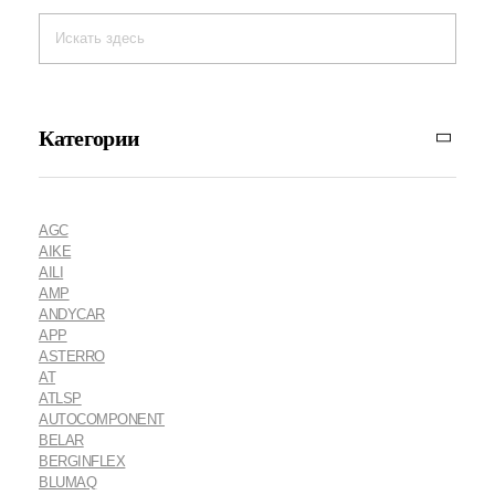
Категории
AGC
AIKE
AILI
AMP
ANDYCAR
APP
ASTERRO
AT
ATLSP
AUTOCOMPONENT
BELAR
BERGINFLEX
BLUMAQ