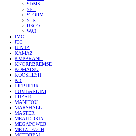
SDMS
SET
STORM
STR
USCO
WAI
JMC
JTC
JUNTA
KAMAZ
KMPBRAND
KNORRBREMSE
KOMATSU
KOOSHESH
KR
LIEBHERR
LOMBARDINI
LUZAR
MANITOU
MARSHALL
MASTER
MEATDORIA
MEGAPOWER
METALFACH
MOTORPAL