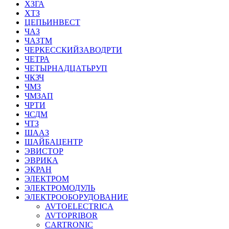
ХЗГА
ХТЗ
ЦЕПЬИНВЕСТ
ЧАЗ
ЧАЗТМ
ЧЕРКЕССКИЙЗАВОДРТИ
ЧЕТРА
ЧЕТЫРНАДЦАТЬРУП
ЧКЗЧ
ЧМЗ
ЧМЗАП
ЧРТИ
ЧСДМ
ЧТЗ
ШААЗ
ШАЙБАЦЕНТР
ЭВИСТОР
ЭВРИКА
ЭКРАН
ЭЛЕКТРОМ
ЭЛЕКТРОМОДУЛЬ
ЭЛЕКТРООБОРУДОВАНИЕ
AVTOELECTRICA
AVTOPRIBOR
CARTRONIC