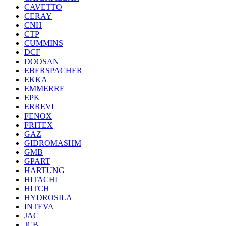
CAVETTO
CERAY
CNH
CTP
CUMMINS
DCF
DOOSAN
EBERSPACHER
EKKA
EMMERRE
EPK
ERREVI
FENOX
FRITEX
GAZ
GIDROMASHM
GMB
GPART
HARTUNG
HITACHI
HITCH
HYDROSILA
INTEVA
JAC
JCB