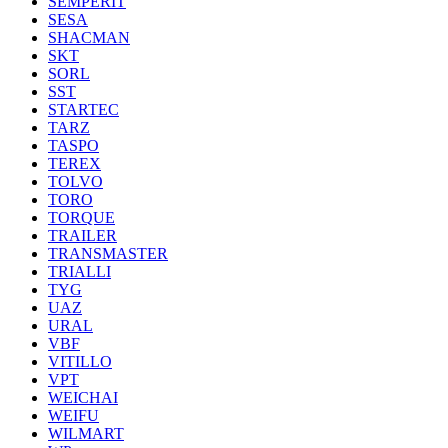
SEMPERIT
SESA
SHACMAN
SKT
SORL
SST
STARTEC
TARZ
TASPO
TEREX
TOLVO
TORO
TORQUE
TRAILER
TRANSMASTER
TRIALLI
TYG
UAZ
URAL
VBF
VITILLO
VPT
WEICHAI
WEIFU
WILMART