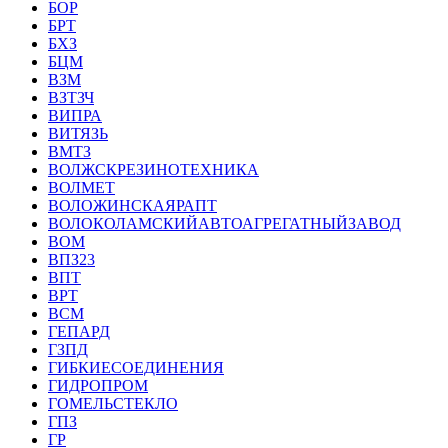
БОР
БРТ
БХЗ
БЦМ
ВЗМ
ВЗТЗЧ
ВИПРА
ВИТЯЗЬ
ВМТЗ
ВОЛЖСКРЕЗИНОТЕХНИКА
ВОЛМЕТ
ВОЛОЖИНСКАЯРАПТ
ВОЛОКОЛАМСКИЙАВТОАГРЕГАТНЫЙЗАВОД
ВОМ
ВПЗ23
ВПТ
ВРТ
ВСМ
ГЕПАРД
ГЗПД
ГИБКИЕСОЕДИНЕНИЯ
ГИДРОПРОМ
ГОМЕЛЬСТЕКЛО
ГПЗ
ГР