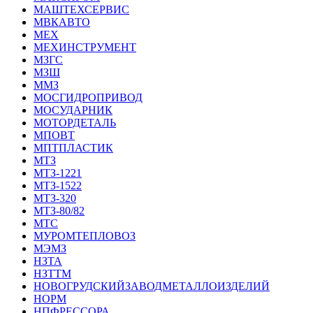
МАШТЕХСЕРВИС
МВКАВТО
МЕХ
МЕХИНСТРУМЕНТ
МЗГС
МЗШ
ММЗ
МОСГИДРОПРИВОД
МОСУДАРНИК
МОТОРДЕТАЛЬ
МПОВТ
МПТПЛАСТИК
МТЗ
МТЗ-1221
МТЗ-1522
МТЗ-320
МТЗ-80/82
МТС
МУРОМТЕПЛОВОЗ
МЭМЗ
НЗТА
НЗТТМ
НОВОГРУДСКИЙЗАВОДМЕТАЛЛОИЗДЕЛИЙ
НОРМ
НПФРЕССОРА