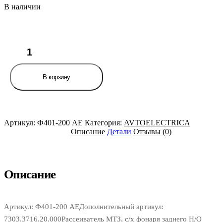
В наличии
Количество
товара
Рассеиватель
МТЗ,
В корзину
с/
х
фонаря
заднего
Н/
Артикул:
Ф401-200 AE
Категория:
AVTOELECTRICA
О
Описание
Детали
Отзывы (0)
AVTOELECTRICA
Описание
Артикул: Ф401-200 AEДополнительный артикул:
7303.3716.20.000Рассеиватель МТЗ, с/х фонаря заднего Н/О