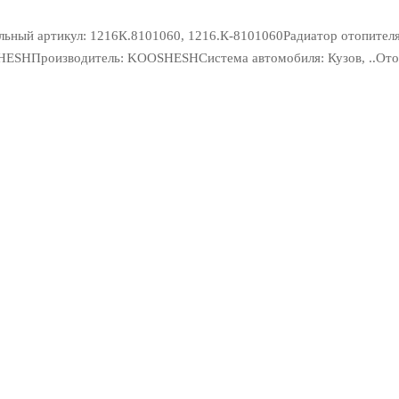
льный артикул: 1216К.8101060, 1216.К-8101060Радиатор отопите
HESHПроизводитель: KOOSHESHСистема автомобиля: Кузов, ..Ото