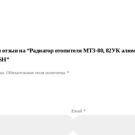
л отзыв на “Радиатор отопителя МТЗ-80, 82УК алю
SH”
ан.
Обязательные поля помечены
*
Email
*