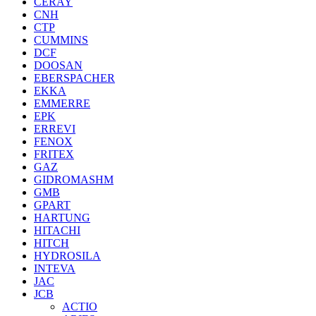
CERAY
CNH
CTP
CUMMINS
DCF
DOOSAN
EBERSPACHER
EKKA
EMMERRE
EPK
ERREVI
FENOX
FRITEX
GAZ
GIDROMASHM
GMB
GPART
HARTUNG
HITACHI
HITCH
HYDROSILA
INTEVA
JAC
JCB
ACTIO