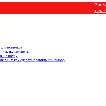
Внимание! 
тел. +7-905
 для новичков
 как их заменить
о артикулу
ля МТЗ: как сделать правильный выбор