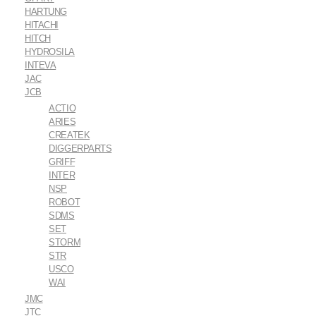
HARTUNG
HITACHI
HITCH
HYDROSILA
INTEVA
JAC
JCB
ACTIO
ARIES
CREATEK
DIGGERPARTS
GRIFF
INTER
NSP
ROBOT
SDMS
SET
STORM
STR
USCO
WAI
JMC
JTC