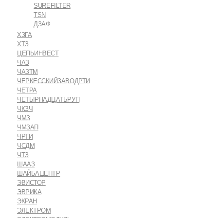
SUREFILTER
TSN
ДЗАФ
ХЗГА
ХТЗ
ЦЕПЬИНВЕСТ
ЧАЗ
ЧАЗТМ
ЧЕРКЕССКИЙЗАВОДРТИ
ЧЕТРА
ЧЕТЫРНАДЦАТЬРУП
ЧКЗЧ
ЧМЗ
ЧМЗАП
ЧРТИ
ЧСДМ
ЧТЗ
ШААЗ
ШАЙБАЦЕНТР
ЭВИСТОР
ЭВРИКА
ЭКРАН
ЭЛЕКТРОМ