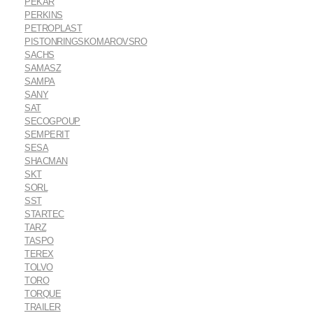
PEKAR
PERKINS
PETROPLAST
PISTONRINGSKOMAROVSRO
SACHS
SAMASZ
SAMPA
SANY
SAT
SECOGPOUP
SEMPERIT
SESA
SHACMAN
SKT
SORL
SST
STARTEC
TARZ
TASPO
TEREX
TOLVO
TORO
TORQUE
TRAILER