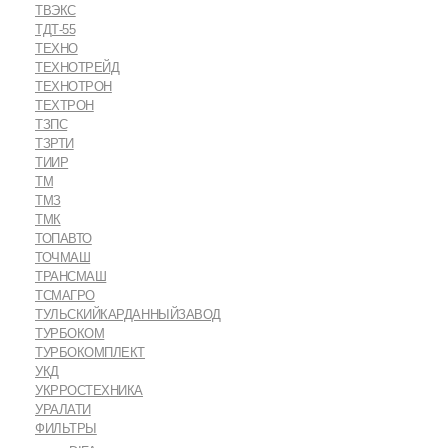
ТВЭКС
ТДТ-55
ТЕХНО
ТЕХНОТРЕЙД
ТЕХНОТРОН
ТЕХТРОН
ТЗПС
ТЗРТИ
ТИИР
ТМ
ТМЗ
ТМК
ТОПАВТО
ТОЧМАШ
ТРАНСМАШ
ТСМАГРО
ТУЛЬСКИЙКАРДАННЫЙЗАВОД
ТУРБОКОМ
ТУРБОКОМПЛЕКТ
УКД
УКРРОСТЕХНИКА
УРАЛАТИ
ФИЛЬТРЫ