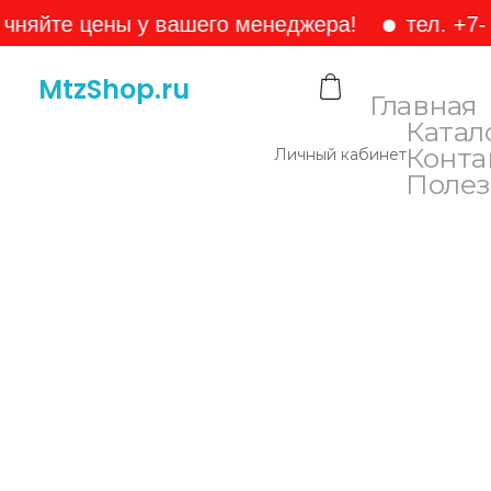
е цены у вашего менеджера!
тел. +7-905-1
MtzShop.ru
Главная
Катал
Конта
Личный кабинет
Полез