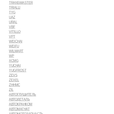
TRANSMASTER
TRIALLI
TYG
UAZ
URAL
VBF
VITILLO
VPT
WEICHAI
WEIFU
WILMART
WP
XCMG
YUCHAI
YUGFROST
ZEVS
ZEXEL
ZHHMC
ZIL
АВТОГЛУШИТЕЛЬ
АВТОДЕТАЛЬ
АВТОКРАНКОМ
АВТОМАГНАТ
АВТОМОТОЗАПЧАСТЬ