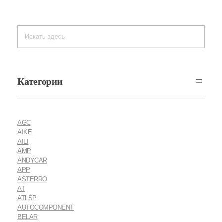
Категории
AGC
AIKE
AILI
AMP
ANDYCAR
APP
ASTERRO
AT
ATLSP
AUTOCOMPONENT
BELAR