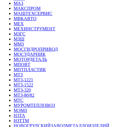
МАЗ
МАКСПРОМ
МАШТЕХСЕРВИС
МВКАВТО
МЕХ
МЕХИНСТРУМЕНТ
МЗГС
МЗШ
ММЗ
МОСГИДРОПРИВОД
МОСУДАРНИК
МОТОРДЕТАЛЬ
МПОВТ
МПТПЛАСТИК
МТЗ
МТЗ-1221
МТЗ-1522
МТЗ-320
МТЗ-80/82
МТС
МУРОМТЕПЛОВОЗ
МЭМЗ
НЗТА
НЗТТМ
НОВОГРУДСКИЙЗАВОДМЕТАЛЛОИЗДЕЛИЙ