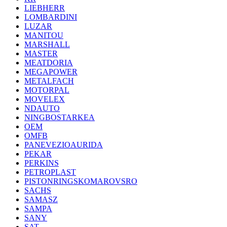
LIEBHERR
LOMBARDINI
LUZAR
MANITOU
MARSHALL
MASTER
MEATDORIA
MEGAPOWER
METALFACH
MOTORPAL
MOVELEX
NDAUTO
NINGBOSTARKEA
OEM
OMFB
PANEVEZIOAURIDA
PEKAR
PERKINS
PETROPLAST
PISTONRINGSKOMAROVSRO
SACHS
SAMASZ
SAMPA
SANY
SAT