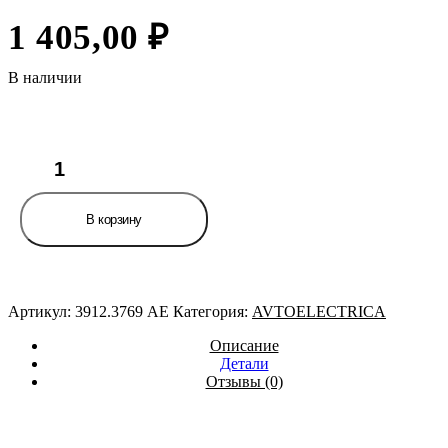
1 405,00
₽
В наличии
Количество
товара
Переключатель
подрулевой
В корзину
МТЗ-82,
1221
(3912.3769-
01)
указателей
Артикул:
3912.3769 АЕ
Категория:
AVTOELECTRICA
поворота
AVTOELECTRICA
Описание
Детали
Отзывы (0)