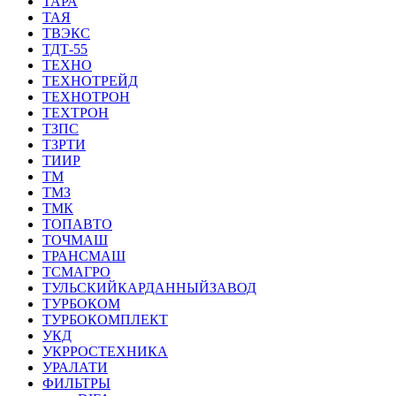
ТАРА
ТАЯ
ТВЭКС
ТДТ-55
ТЕХНО
ТЕХНОТРЕЙД
ТЕХНОТРОН
ТЕХТРОН
ТЗПС
ТЗРТИ
ТИИР
ТМ
ТМЗ
ТМК
ТОПАВТО
ТОЧМАШ
ТРАНСМАШ
ТСМАГРО
ТУЛЬСКИЙКАРДАННЫЙЗАВОД
ТУРБОКОМ
ТУРБОКОМПЛЕКТ
УКД
УКРРОСТЕХНИКА
УРАЛАТИ
ФИЛЬТРЫ