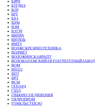
БЗРП
БЗТДИА
БОР
БРТ
БХЗ
БЦМ
ВЗМ
ВЗТЗЧ
ВИПРА
ВИТЯЗЬ
ВМТЗ
ВОЛЖСКРЕЗИНОТЕХНИКА
ВОЛМЕТ
ВОЛОЖИНСКАЯРАПТ
ВОЛОКОЛАМСКИЙАВТОАГРЕГАТНЫЙЗАВОД
ВОМ
ВПЗ23
ВПТ
ВРТ
ВСМ
ГЕПАРД
ГЗПД
ГИБКИЕСОЕДИНЕНИЯ
ГИДРОПРОМ
ГОМЕЛЬСТЕКЛО