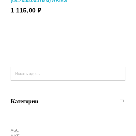
(44.7х55.0х47мм) ARIES
1 115,00
₽
Категории
AGC