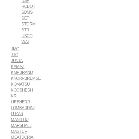
NSP
ROBOT
SDMS
SET
STORM
STR
USCO
WAI
JMC
JTC
JUNTA
KAMAZ
KMPBRAND
KNORRBREMSE
KOMATSU
KOOSHESH
KR
LIEBHERR
LOMBARDINI
LUZAR
MANITOU
MARSHALL
MASTER
MEATDORIA