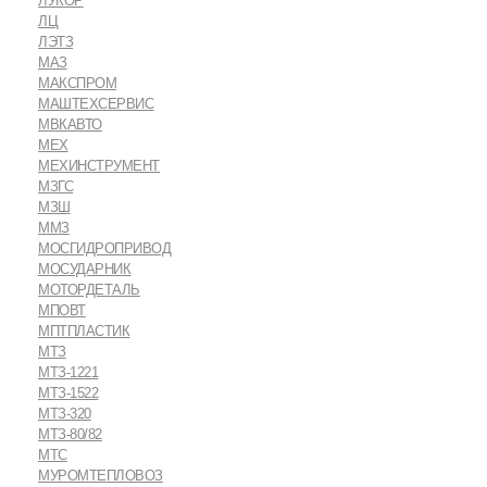
ЛУКОР
ЛЦ
ЛЭТЗ
МАЗ
МАКСПРОМ
МАШТЕХСЕРВИС
МВКАВТО
МЕХ
МЕХИНСТРУМЕНТ
МЗГС
МЗШ
ММЗ
МОСГИДРОПРИВОД
МОСУДАРНИК
МОТОРДЕТАЛЬ
МПОВТ
МПТПЛАСТИК
МТЗ
МТЗ-1221
МТЗ-1522
МТЗ-320
МТЗ-80/82
МТС
МУРОМТЕПЛОВОЗ