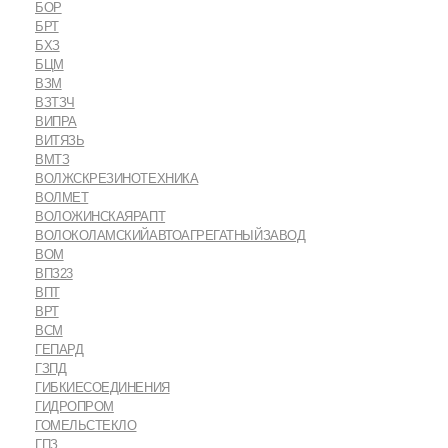
БОР
БРТ
БХЗ
БЦМ
ВЗМ
ВЗТЗЧ
ВИПРА
ВИТЯЗЬ
ВМТЗ
ВОЛЖСКРЕЗИНОТЕХНИКА
ВОЛМЕТ
ВОЛОЖИНСКАЯРАПТ
ВОЛОКОЛАМСКИЙАВТОАГРЕГАТНЫЙЗАВОД
ВОМ
ВПЗ23
ВПТ
ВРТ
ВСМ
ГЕПАРД
ГЗПД
ГИБКИЕСОЕДИНЕНИЯ
ГИДРОПРОМ
ГОМЕЛЬСТЕКЛО
ГПЗ