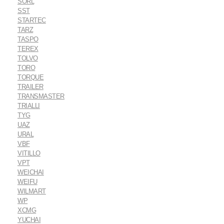
SORL
SST
STARTEC
TARZ
TASPO
TEREX
TOLVO
TORO
TORQUE
TRAILER
TRANSMASTER
TRIALLI
TYG
UAZ
URAL
VBF
VITILLO
VPT
WEICHAI
WEIFU
WILMART
WP
XCMG
YUCHAI