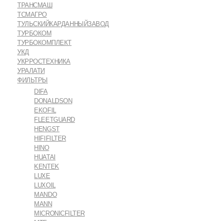
ТРАНСМАШ
ТСМАГРО
ТУЛЬСКИЙКАРДАННЫЙЗАВОД
ТУРБОКОМ
ТУРБОКОМПЛЕКТ
УКД
УКРРОСТЕХНИКА
УРАЛАТИ
ФИЛЬТРЫ
DIFA
DONALDSON
EKOFIL
FLEETGUARD
HENGST
HIFIFILTER
HINO
HUATAI
KENTEK
LUXE
LUXOIL
MANDO
MANN
MICRONICFILTER