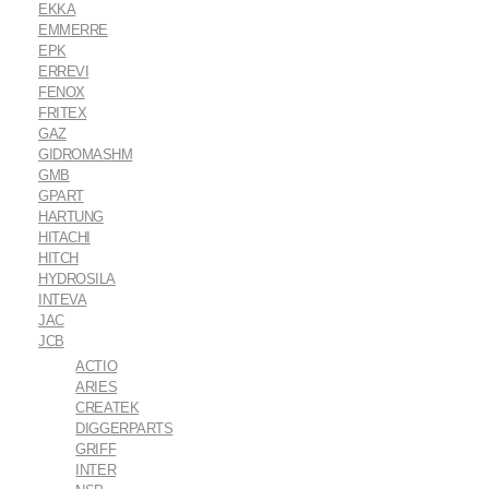
EKKA
EMMERRE
EPK
ERREVI
FENOX
FRITEX
GAZ
GIDROMASHM
GMB
GPART
HARTUNG
HITACHI
HITCH
HYDROSILA
INTEVA
JAC
JCB
ACTIO
ARIES
CREATEK
DIGGERPARTS
GRIFF
INTER