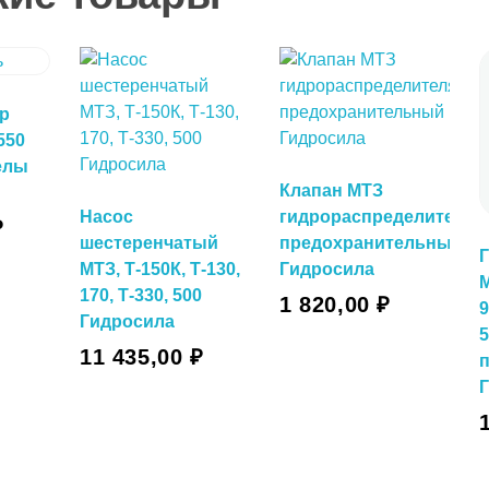
р
550
елы
Клапан МТЗ
Насос
гидрораспределителя
₽
шестеренчатый
предохранительный
МТЗ, Т-150К, Т-130,
Гидросила
М
В Корзину
170, Т-330, 500
1 820,00
₽
9
Гидросила
5
у
11 435,00
₽
п
В Корзину