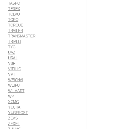
TASPO
TEREX
TOLVO
TORO
TORQUE
TRAILER
TRANSMASTER
TRIALLI
TYG
UAZ
URAL
VBF
VITILLO
VPT
WEICHAI
WEIFU
WILMART
WP
XCMG
YUCHAI
YUGFROST
ZEVS
ZEXEL