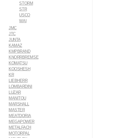
STORM
STR
USCO
WAI
JMC
JTC
JUNTA
KAMAZ
KMPBRAND
KNORRBREMSE
KOMATSU
KOOSHESH
KR
LIEBHERR
LOMBARDINI
LUZAR
MANITOU
MARSHALL
MASTER
MEATDORIA
MEGAPOWER
METALFACH
MOTORPAL