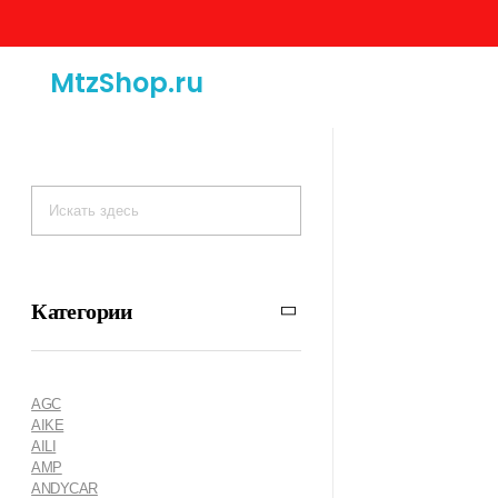
MtzShop.ru
Категории
AGC
AIKE
AILI
AMP
ANDYCAR