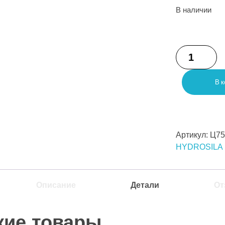
В наличии
В к
Артикул:
Ц75
HYDROSILA
Описание
Детали
От
жие товары