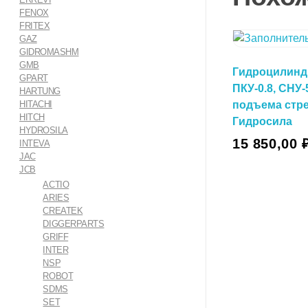
FENOX
FRITEX
GAZ
GIDROMASHM
GMB
Гидроцилинд
GPART
ПКУ-0.8, СНУ-
HARTUNG
HITACHI
подъема стр
HITCH
Гидросила
HYDROSILA
В Корзину
15 850,00
INTEVA
JAC
JCB
ACTIO
ARIES
CREATEK
В Корзин
DIGGERPARTS
GRIFF
INTER
NSP
ROBOT
SDMS
SET