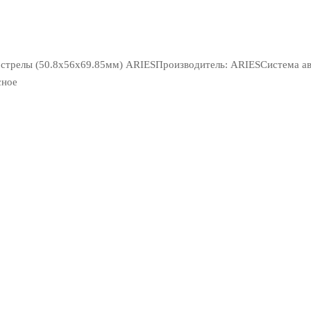
и стрелы (50.8х56х69.85мм) ARIESПроизводитель: ARIESСистема а
сное