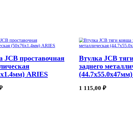
 JCB проставочная
Втулка JCB тяг
лическая
заднего металли
6х1.4мм) ARIES
(44.7х55.0х47мм
В Корзину
₽
1 115,00
₽