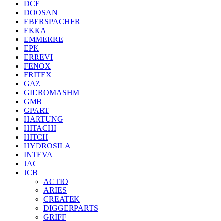
DCF
DOOSAN
EBERSPACHER
EKKA
EMMERRE
EPK
ERREVI
FENOX
FRITEX
GAZ
GIDROMASHM
GMB
GPART
HARTUNG
HITACHI
HITCH
HYDROSILA
INTEVA
JAC
JCB
ACTIO
ARIES
CREATEK
DIGGERPARTS
GRIFF