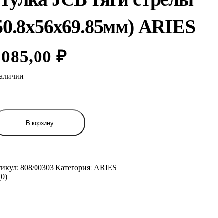
50.8х56х69.85мм) ARIES
 085,00
₽
аличии
ичество
ара
В корзину
лка
B
и
елы
.8х56х69.85мм)
тикул:
808/00303
Категория:
ARIES
IES
0)