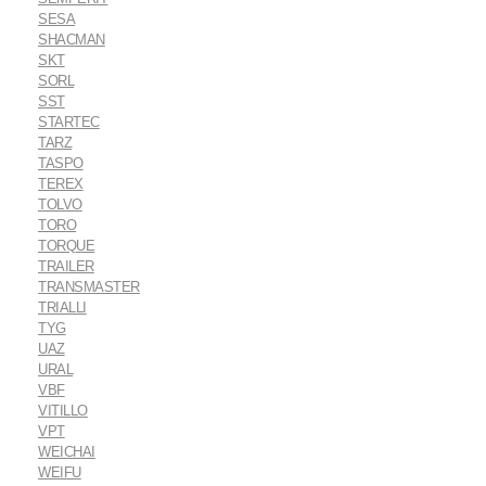
SESA
SHACMAN
SKT
SORL
SST
STARTEC
TARZ
TASPO
TEREX
TOLVO
TORO
TORQUE
TRAILER
TRANSMASTER
TRIALLI
TYG
UAZ
URAL
VBF
VITILLO
VPT
WEICHAI
WEIFU