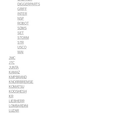
DIGGERPARTS
GRIFF
INTER
NSP
ROBOT
SDMS
SET
STORM
STR
USCO
WAI
JMC
JTC
JUNTA
KAMAZ
KMPBRAND
KNORRBREMSE
KOMATSU
KOOSHESH
KR
LIEBHERR
LOMBARDINI
LUZAR