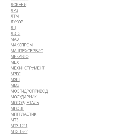
ЛОКНЕЯ
ЛРЗ
ЛТМ
ЛУКОР
ЛЦ
ЛЭТЗ
МАЗ
МАКСПРОМ
МАШТЕХСЕРВИС
МВКАВТО
МЕХ
МЕХИНСТРУМЕНТ
МЗГС
МЗШ
ММЗ
МОСГИДРОПРИВОД
МОСУДАРНИК
МОТОРДЕТАЛЬ
МПОВТ
МПТПЛАСТИК
МТЗ
МТЗ-1221
МТЗ-1522