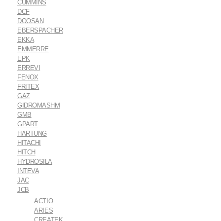
CUMMINS
DCF
DOOSAN
EBERSPACHER
EKKA
EMMERRE
EPK
ERREVI
FENOX
FRITEX
GAZ
GIDROMASHM
GMB
GPART
HARTUNG
HITACHI
HITCH
HYDROSILA
INTEVA
JAC
JCB
ACTIO
ARIES
CREATEK