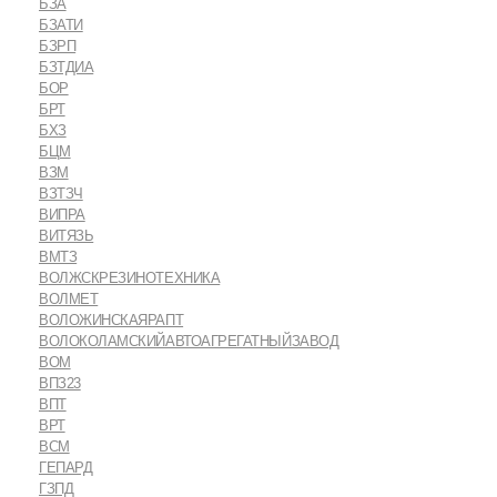
БЗА
БЗАТИ
БЗРП
БЗТДИА
БОР
БРТ
БХЗ
БЦМ
ВЗМ
ВЗТЗЧ
ВИПРА
ВИТЯЗЬ
ВМТЗ
ВОЛЖСКРЕЗИНОТЕХНИКА
ВОЛМЕТ
ВОЛОЖИНСКАЯРАПТ
ВОЛОКОЛАМСКИЙАВТОАГРЕГАТНЫЙЗАВОД
ВОМ
ВПЗ23
ВПТ
ВРТ
ВСМ
ГЕПАРД
ГЗПД