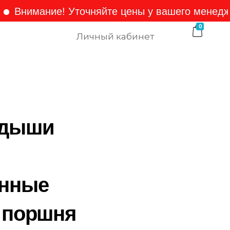
имание! Уточняйте цены у вашего менеджера!
0
Личный кабинет
адыши
нные
4 поршня