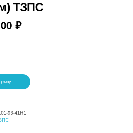
м) ТЗПС
,00
₽
орзину
.01-93-41Н1
ЗПС