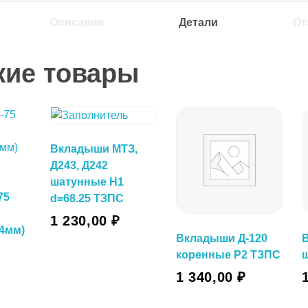
Описание
Детали
От
жие товары
Вкладыши МТЗ,
Д243, Д242
шатунные Н1
75
d=68.25 ТЗПС
у
1 230,00
₽
4мм)
Вкладыши Д-120
коренные Р2 ТЗПС
В Корзину
В Корзину
1 340,00
₽