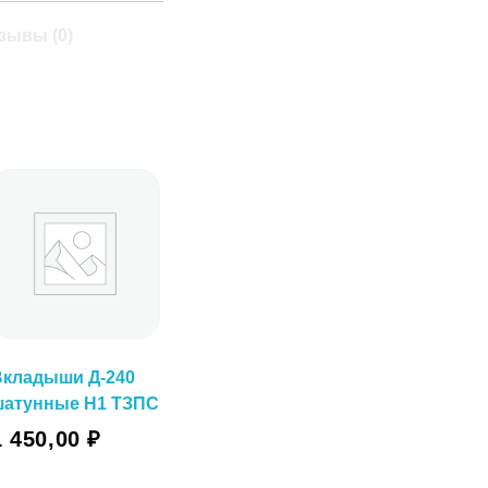
зывы (0)
Вкладыши Д-240
шатунные Н1 ТЗПС
1 450,00
₽