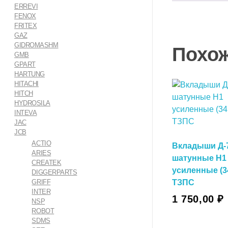
ERREVI
FENOX
FRITEX
GAZ
GIDROMASHM
Похо
GMB
GPART
HARTUNG
HITACHI
HITCH
HYDROSILA
INTEVA
JAC
JCB
ACTIO
Вкладыши Д-
ARIES
В Корзин
шатунные Н1
CREATEK
усиленные (3
DIGGERPARTS
ТЗПС
GRIFF
INTER
В Корзину
1 750,00
₽
NSP
ROBOT
SDMS