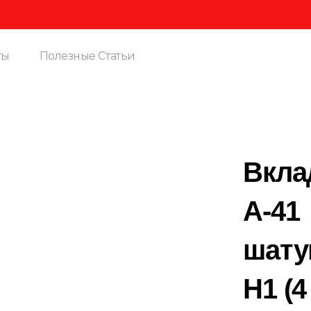
Вн
ты
Полезные Статьи
Вкл
А-41
шату
Н1 (