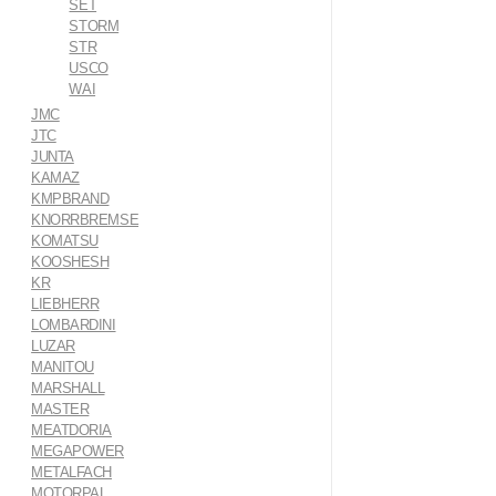
SET
STORM
STR
USCO
WAI
JMC
JTC
JUNTA
KAMAZ
KMPBRAND
KNORRBREMSE
KOMATSU
KOOSHESH
KR
LIEBHERR
LOMBARDINI
LUZAR
MANITOU
MARSHALL
MASTER
MEATDORIA
MEGAPOWER
METALFACH
MOTORPAL