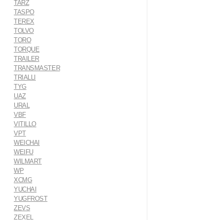
TARZ
TASPO
TEREX
TOLVO
TORO
TORQUE
TRAILER
TRANSMASTER
TRIALLI
TYG
UAZ
URAL
VBF
VITILLO
VPT
WEICHAI
WEIFU
WILMART
WP
XCMG
YUCHAI
YUGFROST
ZEVS
ZEXEL