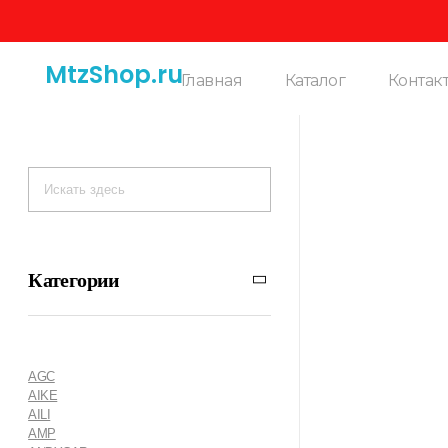
MtzShop.ru
Главная
Каталог
Контак
Категории
AGC
AIKE
AILI
AMP