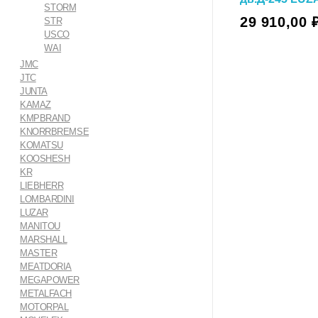
STORM
В Корзину
29 910,00
STR
USCO
WAI
JMC
JTC
JUNTA
KAMAZ
KMPBRAND
KNORRBREMSE
KOMATSU
KOOSHESH
KR
LIEBHERR
LOMBARDINI
LUZAR
MANITOU
MARSHALL
MASTER
MEATDORIA
MEGAPOWER
METALFACH
MOTORPAL