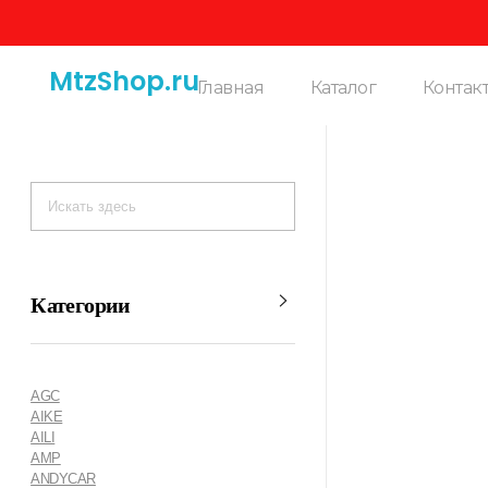
MtzShop.ru
Главная
Каталог
Контак
Категории
AGC
AIKE
AILI
AMP
ANDYCAR