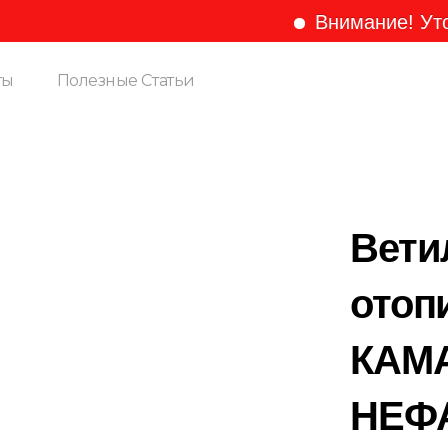
Внимание! Уточняйт
ты
Полезные Статьи
Вети
отоп
КАМА
НЕФА