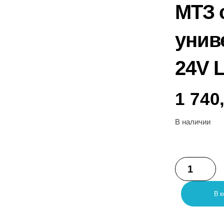
МТЗ 
унив
24V 
1 740
В наличии
В к