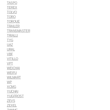
TASPO
TEREX
TOLVO
TORO
TORQUE
TRAILER
TRANSMASTER
TRIALLI
TYG
UAZ
URAL
VBF
VITILLO
VPT
WEICHAI
WEIFU
WILMART
WP
XCMG
YUCHAI
YUGFROST
ZEVS
ZEXEL