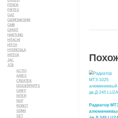
FENOX
FRITEX
GAZ
GIDROMASHM
GMB
GPART
HARTUNG
HITACHI
HITCH
HYDROSILA
Похо
INTEVA
JAC
JCB
ACTIO
ARIES
CREATEK
DIGGERPARTS
GRIFF
INTER
NSP
Радиатор МТЗ
ROBOT
SDMS
алюминиевы
SET
В Корзин
дв.Д-245 LUZ