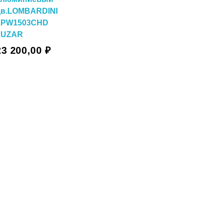
дв.LOMBARDINI
LPW1503CHD
LUZAR
23 200,00
₽