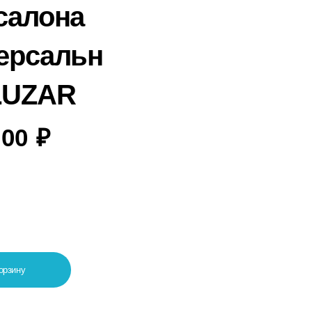
салона
ерсальный
LUZAR
,00
₽
орзину