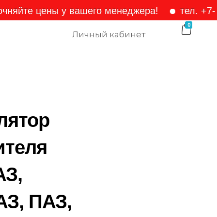
е цены у вашего менеджера!
тел. +7-905-1
0
Личный кабинет
лятор
ителя
З,
З, ПАЗ,