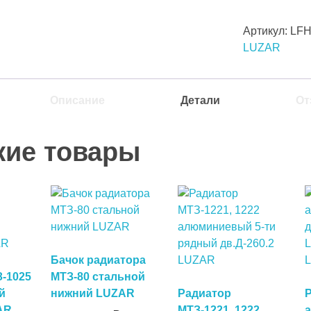
Артикул:
LFH
LUZAR
Описание
Детали
От
жие товары
Бачок радиатора
-1025
МТЗ-80 стальной
й
нижний LUZAR
Радиатор
у
AR
МТЗ-1221, 1222