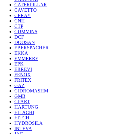
CATERPILLAR
CAVETTO
CERAY
CNH
CTP
CUMMINS
DCF
DOOSAN
EBERSPACHER
EKKA
EMMERRE
EPK
ERREVI
FENOX
FRITEX
GAZ
GIDROMASHM
GMB
GPART
HARTUNG
HITACHI
HITCH
HYDROSILA
INTEVA
JAC