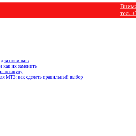
Внимание! У
тел. +7-905-
 для новичков
 как их заменить
о артикулу
ля МТЗ: как сделать правильный выбор