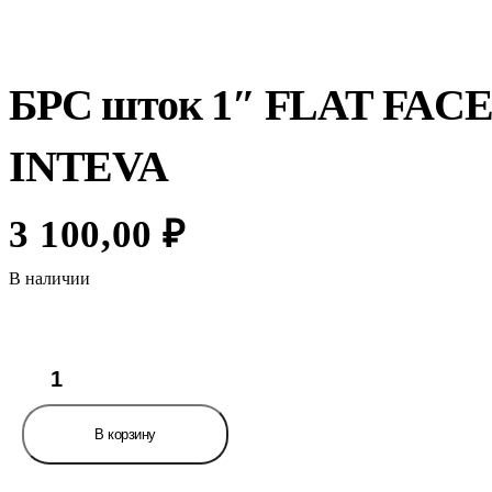
БРС шток 1″ FLAT FAC
INTEVA
3 100,00
₽
В наличии
Количество
товара
БРС
шток
В корзину
1"
FLAT
FACE