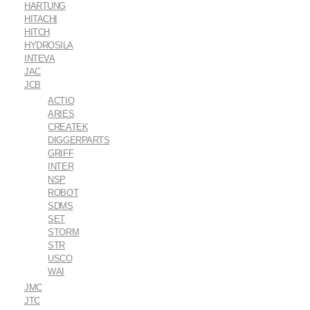
HARTUNG
HITACHI
HITCH
HYDROSILA
INTEVA
JAC
JCB
ACTIO
ARIES
CREATEK
DIGGERPARTS
GRIFF
INTER
NSP
ROBOT
SDMS
SET
STORM
STR
USCO
WAI
JMC
JTC