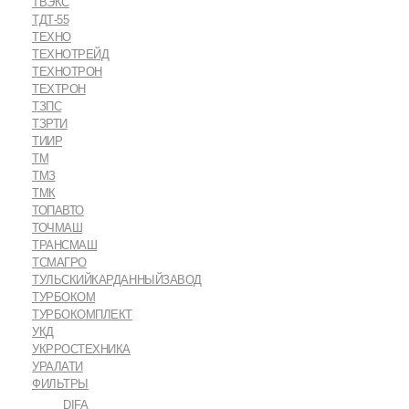
ТВЭКС
ТДТ-55
ТЕХНО
ТЕХНОТРЕЙД
ТЕХНОТРОН
ТЕХТРОН
ТЗПС
ТЗРТИ
ТИИР
ТМ
ТМЗ
ТМК
ТОПАВТО
ТОЧМАШ
ТРАНСМАШ
ТСМАГРО
ТУЛЬСКИЙКАРДАННЫЙЗАВОД
ТУРБОКОМ
ТУРБОКОМПЛЕКТ
УКД
УКРРОСТЕХНИКА
УРАЛАТИ
ФИЛЬТРЫ
DIFA