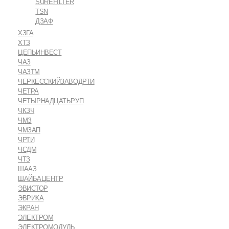
SUREFILTER
TSN
ДЗАФ
ХЗГА
ХТЗ
ЦЕПЬИНВЕСТ
ЧАЗ
ЧАЗТМ
ЧЕРКЕССКИЙЗАВОДРТИ
ЧЕТРА
ЧЕТЫРНАДЦАТЬРУП
ЧКЗЧ
ЧМЗ
ЧМЗАП
ЧРТИ
ЧСДМ
ЧТЗ
ШААЗ
ШАЙБАЦЕНТР
ЭВИСТОР
ЭВРИКА
ЭКРАН
ЭЛЕКТРОМ
ЭЛЕКТРОМОДУЛЬ