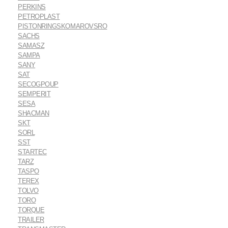
PERKINS
PETROPLAST
PISTONRINGSKOMAROVSRO
SACHS
SAMASZ
SAMPA
SANY
SAT
SECOGPOUP
SEMPERIT
SESA
SHACMAN
SKT
SORL
SST
STARTEC
TARZ
TASPO
TEREX
TOLVO
TORO
TORQUE
TRAILER