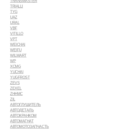
TRANSMASTER
TRIALLI
TYG
UAZ
URAL
VBF
VITILLO
VPT
WEICHAI
WEIFU
WILMART
WP
XCMG
YUCHAI
YUGFROST
ZEVS
ZEXEL
ZHHMC
ZIL
АВТОГЛУШИТЕЛЬ
АВТОДЕТАЛЬ
АВТОКРАНКОМ
АВТОМАГНАТ
АВТОМОТОЗАПЧАСТЬ