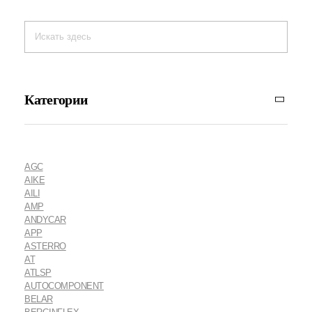
Категории
AGC
AIKE
AILI
AMP
ANDYCAR
APP
ASTERRO
AT
ATLSP
AUTOCOMPONENT
BELAR